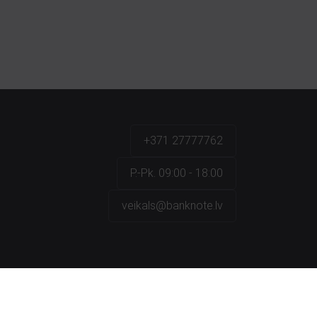
+371 27777762
P.-Pk. 09:00 - 18:00
veikals@banknote.lv
a