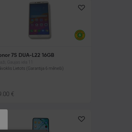
Honor 7S DUA-L22 16GB
aži, Gaujas iela 11
āvoklis Lietots (Garantija 6 mēneši)
9.00
€