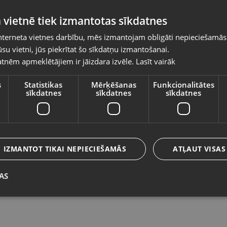
Pasūtījumi tiks piegādāti uz izvēlēto
 vietnē tiek izmantotas sīkdatnes
valsti
nterneta vietnes darbību, mēs izmantojam obligāti nepieciešamās
Vietnes saturs būs attēlots izvēlētajā valodā
su vietni, jūs piekrītat šo sīkdatņu izmantošanai.
Honor 400 lite (ABR-NX1) 256GB
H
tnēm apmeklētājiem ir jāizdara izvēle.
Lasīt vairāk
Valsts
Daugavpils, Saules iela 55
Rī
Stāvoklis Ilgstoši lietots (Garantija 14 dienas)
St
s
Statistikas
Mērķēšanas
Funkcionalitātes
sīkdatnes
sīkdatnes
sīkdatnes
105.00
€
9
Valoda
No
4.77
€
/mēn.
N
Latviešu / Latvian
IZMANTOT TIKAI NEPIECIEŠAMĀS
ATĻAUT VISAS
AS
Saglabāt