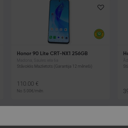
Honor 90 Lite CRT-NX1 256GB
Madona, Saules iela 6a
Ād
Stāvoklis Mazlietots (Garantija 12 mēneši)
St
110.00
€
3
No
5.00
€
/mēn.