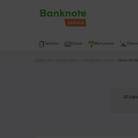
Telefoni
Datori
Remontam
Dārz
Sākums
Mobilie telefoni
Viedtālruņi
Honor
Honor X6 6
Atvain