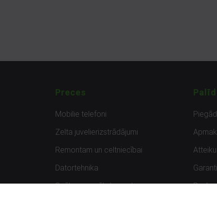
Preces
Palīd
Mobilie telefoni
Piegā
Zelta juvelierizstrādājumi
Apmak
Remontam un celtniecībai
Atteik
Datortehnika
Garanti
Spēles un spēļu konsoles
Preču 
Planšetdatori
Atsau