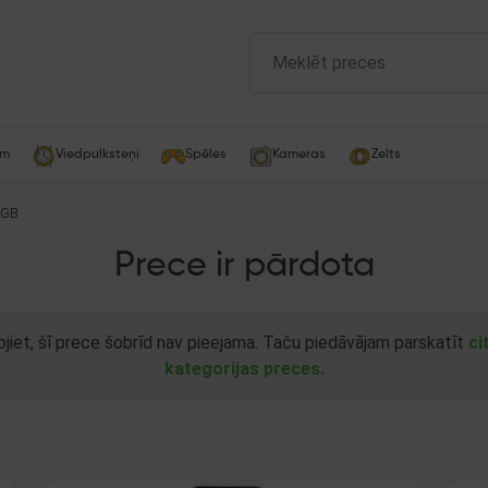
am
Viedpulksteņi
Spēles
Kameras
Zelts
4GB
Prece ir pārdota
ojiet, šī prece šobrīd nav pieejama. Taču piedāvājam parskatīt
ci
kategorijas preces.