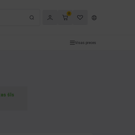
0
Visas preces
tas šīs