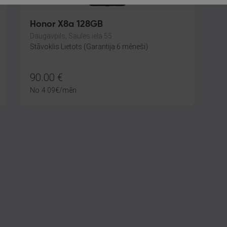
Honor X8a 128GB
Daugavpils, Saules iela 55
Stāvoklis Lietots (Garantija 6 mēneši)
90.00
€
No
4.09
€
/mēn.