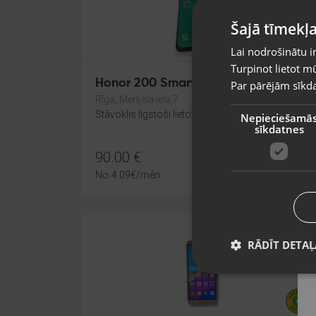
Šajā tīmekļa
Lai nodrošinātu i
Turpinot lietot mū
Honor 200 Smart (ALT-NX1)
Par pārējām sīkda
Rīga, Merķeļa iela 7
Stāvoklis Ilgstoši lietots (Garantija 14 dienas)
Nepieciešamā
sīkdatnes
90.00
€
No
4.09
€
/mēn.
RĀDĪT DETAĻ