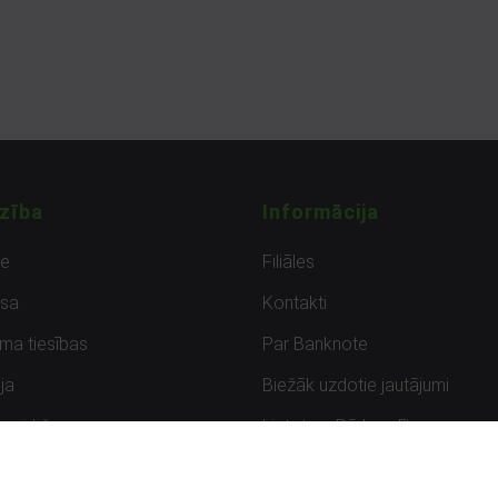
zība
Informācija
de
Filiāles
sa
Kontakti
uma tiesības
Par Banknote
ja
Biežāk uzdotie jautājumi
uzpirkšana
Lietots – Pārbaudīts
ksmes
Noteikumi un privātuma politik