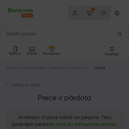
0
Telefoni
Datori
Remontam
Katalogs
Sākums
Mobilie telefoni
Aksesuāri
Lādētāji un kab
Alldock
eļi
Lādētāji un kabeļi
Prece ir pārdota
Atvainojiet, šī prece šobrīd nav pieejama. Taču
piedāvājam parskatīt
citas šīs kategorijas preces.