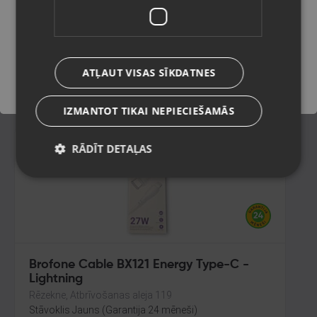
CC5BG10
Rēzekne, Atbrīvošanas aleja 119
Saglabāt
Stāvoklis Jauns (Garantija 24 mēneši)
ATĻAUT VISAS SĪKDATNES
7.00
€
IZMANTOT TIKAI NEPIECIEŠAMĀS
RĀDĪT DETAĻAS
Brofone Cable BX121 Energy Type-C -
Lightning
Rēzekne, Atbrīvošanas aleja 119
Stāvoklis Jauns (Garantija 24 mēneši)