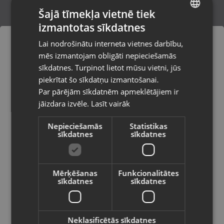
Šajā tīmekļa vietnē tiek
izmantotas sīkdatnes
LATVIAN
iPhone datu kabelis MXUC-01
Lai nodrošinātu interneta vietnes darbību,
Saldus, Lielā iela 2
RUSSIAN
mēs izmantojam obligāti nepieciešamās
Stāvoklis Jauns (Garantija 24 mēneši)
LITHUANIAN
sīkdatnes. Turpinot lietot mūsu vietni, jūs
Pasūtījumi tiks piegādāti uz
piekrītat šo sīkdatņu izmantošanai.
izvēlēto valsti
Par pārējām sīkdatnēm apmeklētājiem ir
7.00
€
jāizdara izvēle.
Lasīt vairāk
Vietnes saturs būs attēlots izvēlētajā
valodā
Nepieciešamās
Statistikas
sīkdatnes
sīkdatnes
Valsts
Mērķēšanas
Funkcionalitātes
sīkdatnes
sīkdatnes
Valoda
Latviešu / Latvian
Neklasificētās sīkdatnes
Blavec Cable Raptor braided CRA-