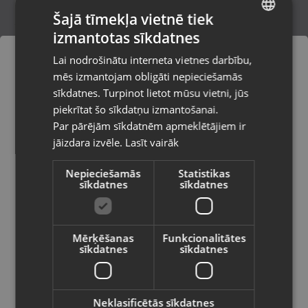
Šajā tīmekļa vietnē tiek
izmantotas sīkdatnes
LATVIAN
Purista xtf Distance 13 ft
Lai nodrošinātu interneta vietnes darbību,
Jēkabpils, Brīvības iela 146
RUSSIAN
mēs izmantojam obligāti nepieciešamās
Stāvoklis Lietots (Garantija 6 mēneši)
LITHUANIAN
sīkdatnes. Turpinot lietot mūsu vietni, jūs
Pasūtījumi tiks piegādāti uz
piekrītat šo sīkdatņu izmantošanai.
izvēlēto valsti
345.00
€
Par pārējām sīkdatnēm apmeklētājiem ir
No
15.68
€
/mēn.
jāizdara izvēle.
Lasīt vairāk
Vietnes saturs būs attēlots izvēlētajā
valodā
Nepieciešamās
Statistikas
sīkdatnes
sīkdatnes
Valsts
Mērķēšanas
Funkcionalitātes
sīkdatnes
sīkdatnes
Valoda
Latviešu / Latvian
Neklasificētās sīkdatnes
Magnific Finesse MG 2302