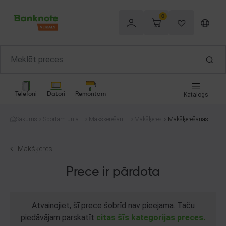
0
Telefoni
Datori
Remontam
Katalogs
Sākums
Sportam un at
Makšķerēšana
Makšķeres
Makšķerēšanas
pūtai
un medības
mānekļi
Makšķeres
Prece ir pārdota
Atvainojiet, šī prece šobrīd nav pieejama. Taču
piedāvājam parskatīt
citas šīs kategorijas preces.