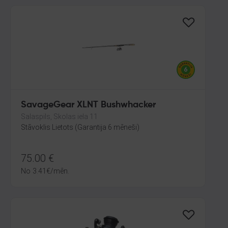
SavageGear XLNT Bushwhacker
Salaspils, Skolas iela 11
Stāvoklis Lietots (Garantija 6 mēneši)
75.00
€
No
3.41
€
/mēn.