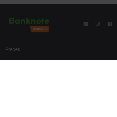
Preces
Palīdzība
Informācija
+371 27777762
P.-Pk. 09:00 - 18:00