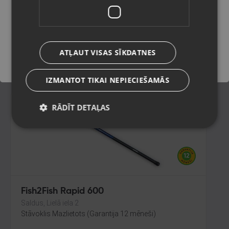
Ventspils, Kuldīgas iela 26
Stāvoklis Mazlietots (Garantija 12 mēneši)
Saglabāt
170.00
€
ATĻAUT VISAS SĪKDATNES
No
7.73
€
/mēn.
IZMANTOT TIKAI NEPIECIEŠAMĀS
RĀDĪT DETAĻAS
Fish2Fish Rapid 600
Saldus, Lielā iela 2
Stāvoklis Mazlietots (Garantija 12 mēneši)