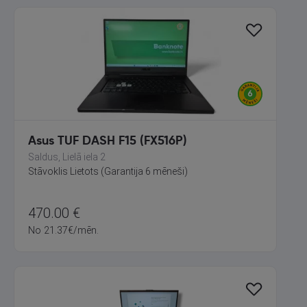
Asus TUF DASH F15 (FX516P)
Saldus, Lielā iela 2
Stāvoklis Lietots (Garantija 6 mēneši)
470.00
€
No
21.37
€
/mēn.