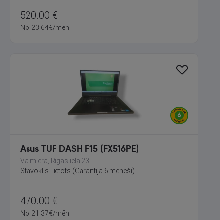
520.00
€
No
23.64
€
/mēn.
Asus TUF DASH F15 (FX516PE)
Valmiera, Rīgas iela 23
Stāvoklis Lietots (Garantija 6 mēneši)
470.00
€
No
21.37
€
/mēn.