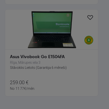
Asus Vivobook Go E1504FA
Rīga, Mārupes iela 3
Stāvoklis Lietots (Garantija 6 mēneši)
259.00
€
No
11.77
€
/mēn.