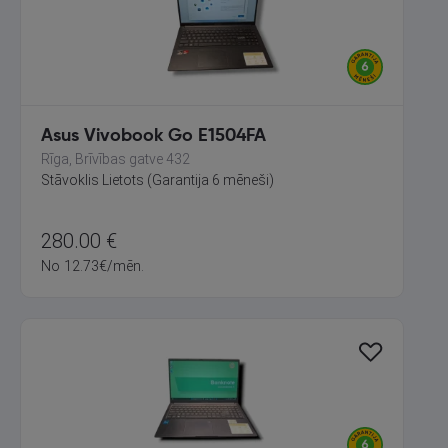
Asus Vivobook Go E1504FA
Rīga, Brīvības gatve 432
Stāvoklis Lietots (Garantija 6 mēneši)
280.00
€
No
12.73
€
/mēn.