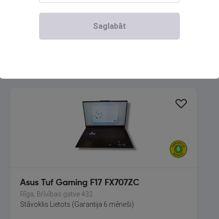
Liepāja, Lielā iela 4
Stāvoklis Lietots (Garantija 6 mēneši)
Saglabāt
420.00
€
No
19.09
€
/mēn.
Asus Tuf Gaming F17 FX707ZC
Rīga, Brīvības gatve 432
Stāvoklis Lietots (Garantija 6 mēneši)