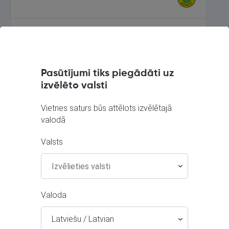
Asus X1502za
Valka, Raiņa iela 12 k-601
Stāvoklis Lietots (Garantija 6 mēneši)
Pasūtījumi tiks piegādāti uz
izvēlēto valsti
380.00
€
No
17.28
€
/mēn.
Vietnes saturs būs attēlots izvēlētajā
valodā
Valsts
Valoda
Latviešu / Latvian
Asus ROG STRIX SCAR II