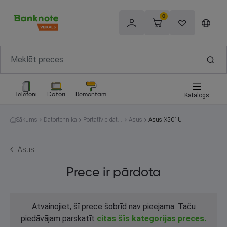
0
Telefoni
Datori
Remontam
Katalogs
Sākums
Datortehnika
Portatīvie dator
Asus
Asus X501U
i
Asus
Prece ir pārdota
Atvainojiet, šī prece šobrīd nav pieejama. Taču
piedāvājam parskatīt
citas šīs kategorijas preces.