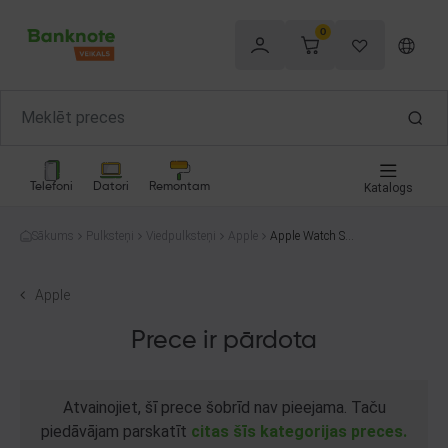
0
Telefoni
Datori
Remontam
Katalogs
Sākums
Pulksteņi
Viedpulksteņi
Apple
Apple Watch SE
40mm A2351
Apple
Prece ir pārdota
Atvainojiet, šī prece šobrīd nav pieejama. Taču
piedāvājam parskatīt
citas šīs kategorijas preces.