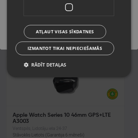
Smiltene, Baznīcas laukums 4
Stāvoklis Lietots (Garantija 6 mēneši)
Saglabāt
480.00
€
ATĻAUT VISAS SĪKDATNES
No
21.82
€
/mēn.
IZMANTOT TIKAI NEPIECIEŠAMĀS
RĀDĪT DETAĻAS
Apple Watch Series 10 46mm GPS+LTE
A3003
Ventspils, Lidotāju iela 24-37
Stāvoklis Lietots (Garantija 6 mēneši)