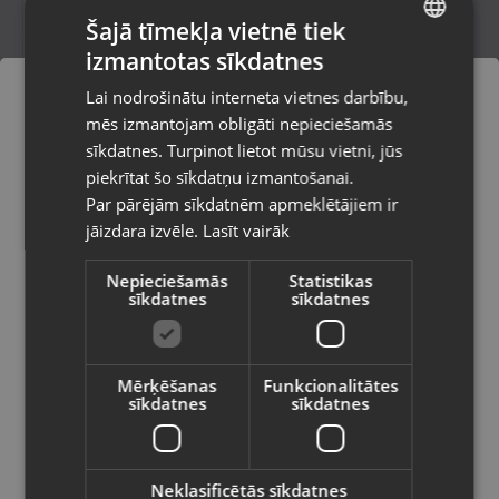
Šajā tīmekļa vietnē tiek
izmantotas sīkdatnes
LATVIAN
Apple Watch SE 2ng Gen 40mm
Lai nodrošinātu interneta vietnes darbību,
Rīga, Paula Lejiņa iela 2
RUSSIAN
mēs izmantojam obligāti nepieciešamās
Stāvoklis Lietots (Garantija 6 mēneši)
LITHUANIAN
sīkdatnes. Turpinot lietot mūsu vietni, jūs
Pasūtījumi tiks piegādāti uz
piekrītat šo sīkdatņu izmantošanai.
izvēlēto valsti
110.00
€
Par pārējām sīkdatnēm apmeklētājiem ir
No
5.00
€
/mēn.
jāizdara izvēle.
Lasīt vairāk
Vietnes saturs būs attēlots izvēlētajā
valodā
Nepieciešamās
Statistikas
sīkdatnes
sīkdatnes
Valsts
Mērķēšanas
Funkcionalitātes
sīkdatnes
sīkdatnes
Valoda
Latviešu / Latvian
Neklasificētās sīkdatnes
Apple Apple Watch Ultra 2 A2986