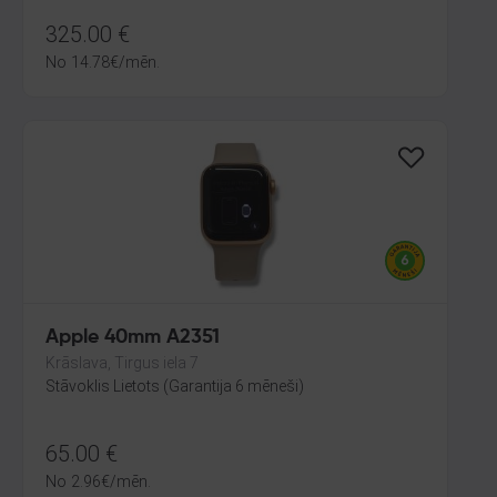
325.00
€
No
14.78
€
/mēn.
Apple 40mm A2351
Krāslava, Tirgus iela 7
Stāvoklis Lietots (Garantija 6 mēneši)
65.00
€
No
2.96
€
/mēn.