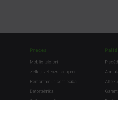
Preces
Palīd
Mobilie telefoni
Piegā
Zelta juvelierizstrādājumi
Apmak
Remontam un celtniecībai
Atteik
Datortehnika
Garanti
Spēles un spēļu konsoles
Preču 
Planšetdatori
Atsau