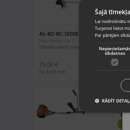
Šajā tīmekļa
Lai nodrošinātu i
Turpinot lietot mū
AL-KO BC 1200E
Par pārējām sīkda
Rīga, Melīdas iela 11
Stāvoklis Lietots (Garantija 6 mēneši)
Nepieciešamā
sīkdatnes
75.00
€
No
3.41
€
/mēn.
RĀDĪT DETAĻ