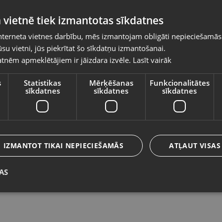
Pasūtījumi tiks piegādāti uz izvēlēto
 vietnē tiek izmantotas sīkdatnes
valsti
nterneta vietnes darbību, mēs izmantojam obligāti nepieciešamās
Vietnes saturs būs attēlots izvēlētajā valodā
su vietni, jūs piekrītat šo sīkdatņu izmantošanai.
Bosch ART 23SL
J
tnēm apmeklētājiem ir jāizdara izvēle.
Lasīt vairāk
Valsts
Jelgava, Satiksmes iela 33-1B
Rī
Stāvoklis Mazlietots (Garantija 12 mēneši)
St
s
Statistikas
Mērķēšanas
Funkcionalitātes
sīkdatnes
sīkdatnes
sīkdatnes
Valoda
45.00
€
2
Latviešu / Latvian
IZMANTOT TIKAI NEPIECIEŠAMĀS
ATĻAUT VISAS
AS
Saglabāt