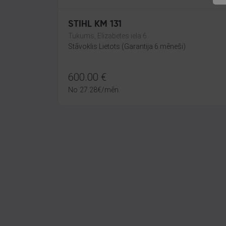
STIHL KM 131
Tukums, Elizabetes iela 6
Stāvoklis Lietots (Garantija 6 mēneši)
600.00
€
No
27.28
€
/mēn.