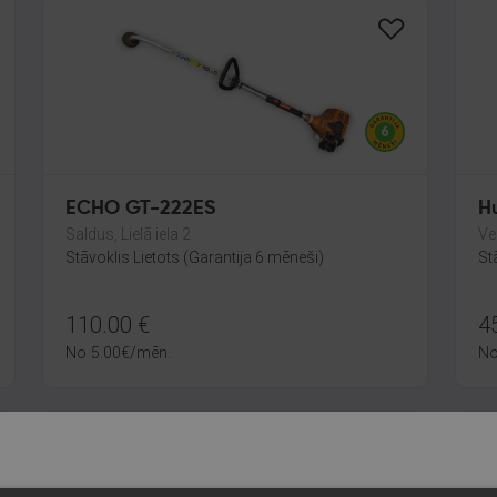
ECHO GT-222ES
H
Saldus, Lielā iela 2
Ve
Stāvoklis Lietots (Garantija 6 mēneši)
St
110.00
€
4
No
5.00
€
/mēn.
N