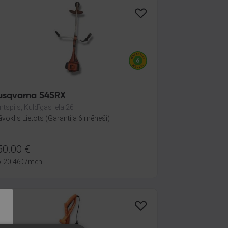
usqvarna 545RX
ntspils, Kuldīgas iela 26
āvoklis Lietots (Garantija 6 mēneši)
50.00
€
o
20.46
€
/mēn.