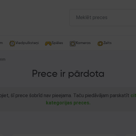
am
Viedpulksteņi
Spēles
Kameras
Zelts
rim
Prece ir pārdota
ojiet, šī prece šobrīd nav pieejama. Taču piedāvājam parskatīt
ci
kategorijas preces.