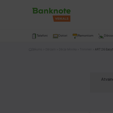
Telefoni
Datori
Remontam
Dārz
Sākums
Dārzam
Dārza tehnika
Trimmeri
ART 26 Easyt
Atvain