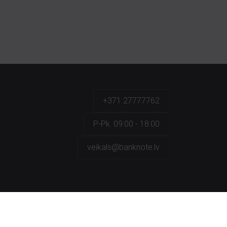
+371 27777762
P.-Pk. 09:00 - 18:00
veikals@banknote.lv
a