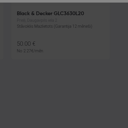
Black & Decker GLC3630L20
Preiļi, Daugavpils iela 2
Stāvoklis Mazlietots (Garantija 12 mēneši)
50.00
€
No
2.27
€
/mēn.