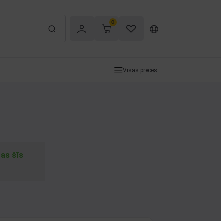
0
Visas preces
tas šīs