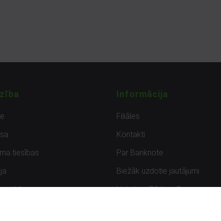
zība
Informācija
de
Filiāles
sa
Kontakti
uma tiesības
Par Banknote
ja
Biežāk uzdotie jautājumi
uzpirkšana
Lietots – Pārbaudīts
ksmes
Noteikumi un privātuma politik