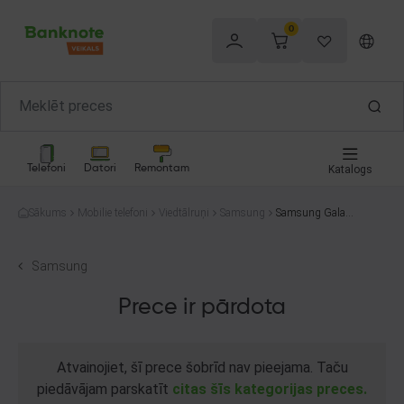
0
Telefoni
Datori
Remontam
Katalogs
Sākums
Mobilie telefoni
Viedtālruņi
Samsung
Samsung Galaxy
A33 5G (SM-A33
6BDSN) 128GB
Samsung
Prece ir pārdota
Atvainojiet, šī prece šobrīd nav pieejama. Taču
piedāvājam parskatīt
citas šīs kategorijas preces.