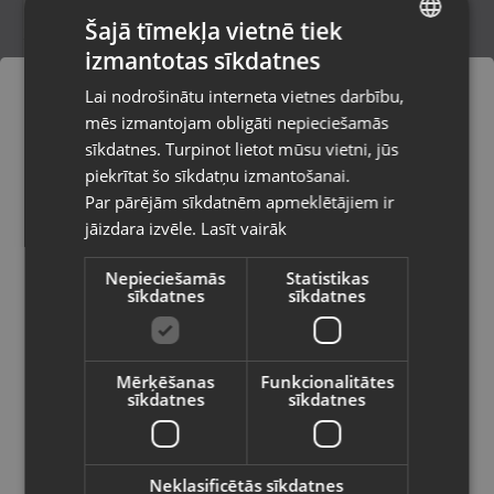
Šajā tīmekļa vietnē tiek
izmantotas sīkdatnes
LATVIAN
Samsung Galaxy A05s (A057G/DSN)
Lai nodrošinātu interneta vietnes darbību,
128GB 4GB RAM
RUSSIAN
mēs izmantojam obligāti nepieciešamās
Rīga, Ieriķu iela 3
LITHUANIAN
Stāvoklis Mazlietots (Garantija 12 mēneši)
sīkdatnes. Turpinot lietot mūsu vietni, jūs
Pasūtījumi tiks piegādāti uz
piekrītat šo sīkdatņu izmantošanai.
izvēlēto valsti
80.00
€
Par pārējām sīkdatnēm apmeklētājiem ir
No
3.64
€
/mēn.
jāizdara izvēle.
Lasīt vairāk
Vietnes saturs būs attēlots izvēlētajā
valodā
Nepieciešamās
Statistikas
sīkdatnes
sīkdatnes
Valsts
Mērķēšanas
Funkcionalitātes
sīkdatnes
sīkdatnes
Valoda
Latviešu / Latvian
Neklasificētās sīkdatnes
Samsung Galaxy A13 (A137F/DSN) 32GB