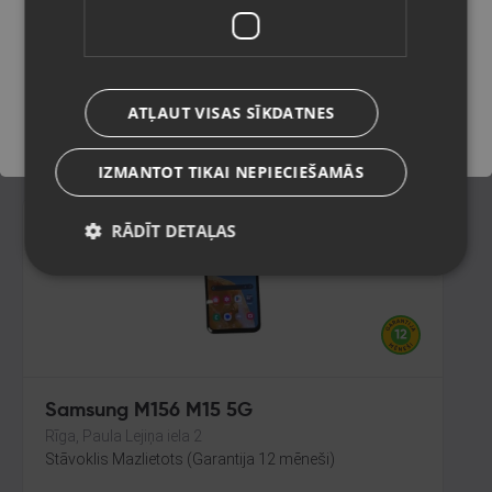
3GB RAM
Balvi, Brīvības iela 57
Saglabāt
Stāvoklis Lietots (Garantija 6 mēneši)
60.00
€
ATĻAUT VISAS SĪKDATNES
No
2.73
€
/mēn.
IZMANTOT TIKAI NEPIECIEŠAMĀS
RĀDĪT DETAĻAS
Jaunums!
Samsung M156 M15 5G
Rīga, Paula Lejiņa iela 2
Stāvoklis Mazlietots (Garantija 12 mēneši)