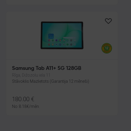
Samsung Tab A11+ 5G 128GB
Rīga, Dižozolu iela 11
Stāvoklis Mazlietots (Garantija 12 mēneši)
180.00
€
No
8.18
€
/mēn.