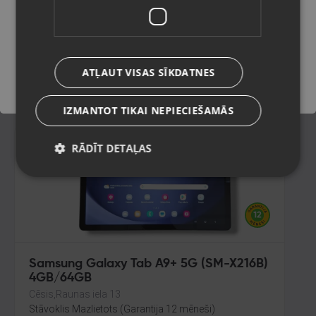
Rīga, Jūrmalas gatve 30
Stāvoklis Mazlietots (Garantija 12 mēneši)
Saglabāt
180.00
€
ATĻAUT VISAS SĪKDATNES
No
8.18
€
/mēn.
IZMANTOT TIKAI NEPIECIEŠAMĀS
RĀDĪT DETAĻAS
Samsung Galaxy Tab A9+ 5G (SM-X216B)
4GB/64GB
Cēsis,Raunas iela 13
Stāvoklis Mazlietots (Garantija 12 mēneši)