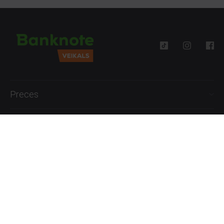
Preces
Palīdzība
Informācija
+371 27777762
P.-Pk. 09:00 - 18:00