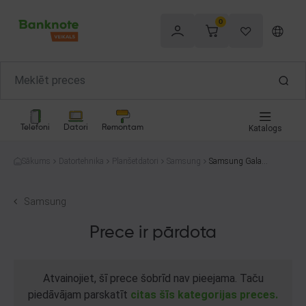
0
Telefoni
Datori
Remontam
Katalogs
Sākums
Datortehnika
Planšetdatori
Samsung
Samsung Galaxy
Tab S7 FE SM-T7
36B 64GB
Samsung
Prece ir pārdota
Atvainojiet, šī prece šobrīd nav pieejama. Taču
piedāvājam parskatīt
citas šīs kategorijas preces.