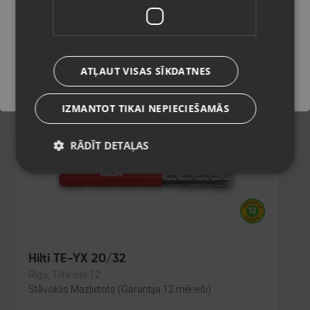
Alūksne, Lielā Ezera iela 5
Stāvoklis Jauns (Garantija 24 mēneši)
Saglabāt
ATĻAUT VISAS SĪKDATNES
4.00
€
IZMANTOT TIKAI NEPIECIEŠAMĀS
RĀDĪT DETAĻAS
Hilti TE-YX 20/32
Rīga, Tilta iela 12
Stāvoklis Mazlietots (Garantija 12 mēneši)