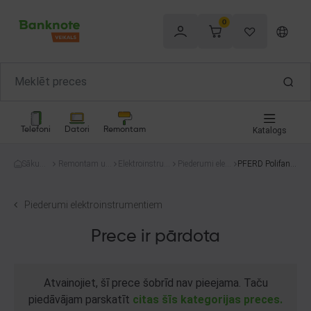
0
Telefoni
Datori
Remontam
Katalogs
Sākum
Remontam un
Elektroinstru
Piederumi elekt
PFERD Polifan
s
celtniecībai
menti
roinstrumentie
Z40
m
Piederumi elektroinstrumentiem
Prece ir pārdota
Atvainojiet, šī prece šobrīd nav pieejama. Taču
piedāvājam parskatīt
citas šīs kategorijas preces.