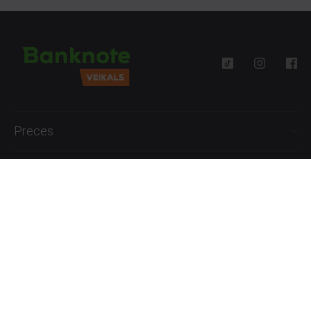
Preces
Palīdzība
Informācija
+371 27777762
P.-Pk. 09:00 - 18:00