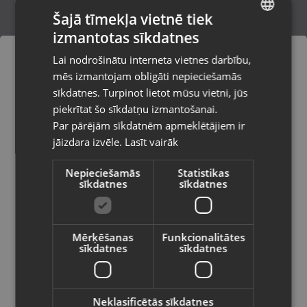
Šajā tīmekļa vietnē tiek
izmantotas sīkdatnes
LATVIAN
Dimanta griešanas disks ABRABORO
Lai nodrošinātu interneta vietnes darbību,
125mm
RUSSIAN
mēs izmantojam obligāti nepieciešamās
Rīga, Paula Lejiņa iela 2
LITHUANIAN
Stāvoklis Jauns (Garantija 24 mēneši)
sīkdatnes. Turpinot lietot mūsu vietni, jūs
Pasūtījumi tiks piegādāti uz
piekrītat šo sīkdatņu izmantošanai.
izvēlēto valsti
Par pārējām sīkdatnēm apmeklētājiem ir
15.00
€
jāizdara izvēle.
Lasīt vairāk
Vietnes saturs būs attēlots izvēlētajā
valodā
Nepieciešamās
Statistikas
sīkdatnes
sīkdatnes
Valsts
Mērķēšanas
Funkcionalitātes
sīkdatnes
sīkdatnes
Valoda
Latviešu / Latvian
Neklasificētās sīkdatnes
Agera Tools