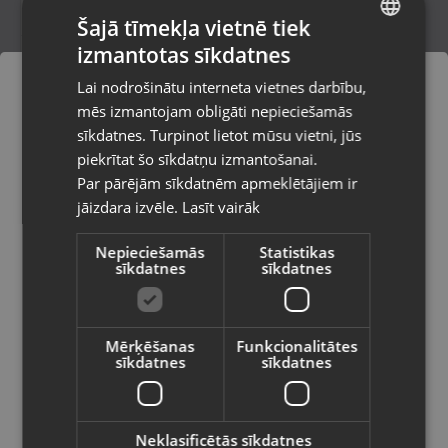
Šajā tīmekļa vietnē tiek
izmantotas sīkdatnes
LATVIAN
CMT Orange Tools 291.170.24M
Lai nodrošinātu interneta vietnes darbību,
Rēzekne, Atbrīvošanas aleja 119
RUSSIAN
mēs izmantojam obligāti nepieciešamās
Stāvoklis Jauns (Garantija 24 mēneši)
LITHUANIAN
sīkdatnes. Turpinot lietot mūsu vietni, jūs
Pasūtījumi tiks piegādāti uz
piekrītat šo sīkdatņu izmantošanai.
izvēlēto valsti
Par pārējām sīkdatnēm apmeklētājiem ir
15.00
€
jāizdara izvēle.
Lasīt vairāk
Vietnes saturs būs attēlots izvēlētajā
valodā
Nepieciešamās
Statistikas
sīkdatnes
sīkdatnes
Valsts
Mērķēšanas
Funkcionalitātes
sīkdatnes
sīkdatnes
Valoda
Latviešu / Latvian
Neklasificētās sīkdatnes
Uponor S-Press Mini KSP0 49/9 32