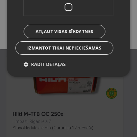
Rīga, Jūrmalas gatve 30
Stāvoklis Mazlietots (Garantija 12 mēneši)
Saglabāt
ATĻAUT VISAS SĪKDATNES
45.00
€
IZMANTOT TIKAI NEPIECIEŠAMĀS
RĀDĪT DETAĻAS
Hilti M-TFB OC 250x
Limbaži, Rīgas iela 7
Stāvoklis Mazlietots (Garantija 12 mēneši)