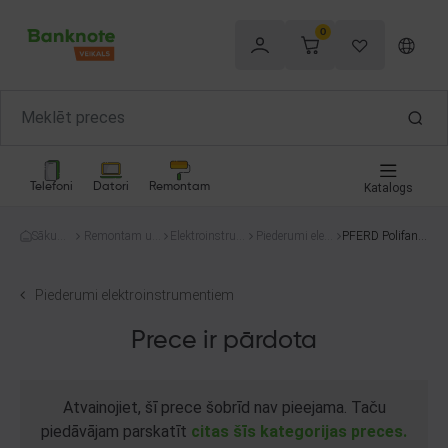
0
Telefoni
Datori
Remontam
Katalogs
Sākum
Remontam un
Elektroinstru
Piederumi elekt
PFERD Polifan
s
celtniecībai
menti
roinstrumentie
Z40
m
Piederumi elektroinstrumentiem
Prece ir pārdota
Atvainojiet, šī prece šobrīd nav pieejama. Taču
piedāvājam parskatīt
citas šīs kategorijas preces.