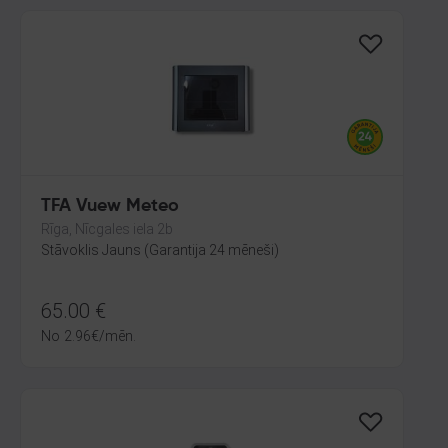
TFA Vuew Meteo
Rīga, Nīcgales iela 2b
Stāvoklis Jauns (Garantija 24 mēneši)
65.00
€
No
2.96
€
/mēn.