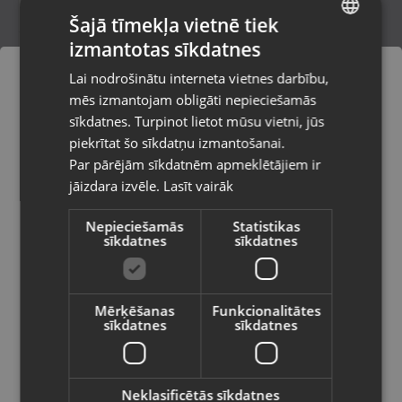
Šajā tīmekļa vietnē tiek
izmantotas sīkdatnes
LATVIAN
Ahlsell A-collection 314761
Lai nodrošinātu interneta vietnes darbību,
Jēkabpils, Brīvības iela 146
RUSSIAN
mēs izmantojam obligāti nepieciešamās
Stāvoklis Jauns (Garantija 24 mēneši)
LITHUANIAN
sīkdatnes. Turpinot lietot mūsu vietni, jūs
Pasūtījumi tiks piegādāti uz
piekrītat šo sīkdatņu izmantošanai.
izvēlēto valsti
Par pārējām sīkdatnēm apmeklētājiem ir
15.00
€
jāizdara izvēle.
Lasīt vairāk
Vietnes saturs būs attēlots izvēlētajā
valodā
Nepieciešamās
Statistikas
sīkdatnes
sīkdatnes
Valsts
Mērķēšanas
Funkcionalitātes
sīkdatnes
sīkdatnes
Valoda
Latviešu / Latvian
Neklasificētās sīkdatnes
Dušas komplekts