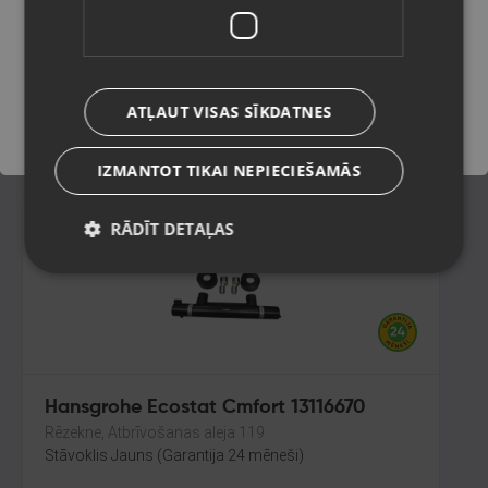
Olaine, Zemgales iela 37
Stāvoklis Jauns (Garantija 24 mēneši)
Saglabāt
ATĻAUT VISAS SĪKDATNES
25.00
€
IZMANTOT TIKAI NEPIECIEŠAMĀS
RĀDĪT DETAĻAS
Hansgrohe Ecostat Cmfort 13116670
Rēzekne, Atbrīvošanas aleja 119
Stāvoklis Jauns (Garantija 24 mēneši)