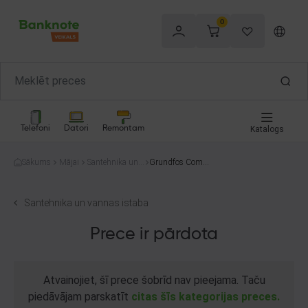
0
Telefoni
Datori
Remontam
Katalogs
Sākums
Mājai
Santehnika un v
Grundfos Comfo
annas istaba
rt 15-14 B PM
Santehnika un vannas istaba
Prece ir pārdota
Atvainojiet, šī prece šobrīd nav pieejama. Taču
piedāvājam parskatīt
citas šīs kategorijas preces.