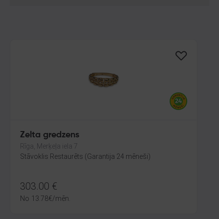
Zelta gredzens
Rīga, Merķeļa iela 7
Stāvoklis Restaurēts (Garantija 24 mēneši)
303.00
€
No
13.78
€
/mēn.