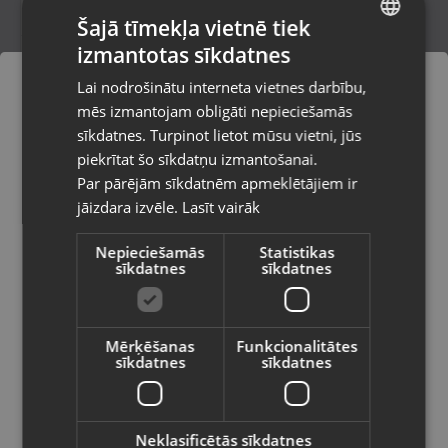
Šajā tīmekļa vietnē tiek
izmantotas sīkdatnes
LATVIAN
Zelta Gredzens
Lai nodrošinātu interneta vietnes darbību,
Rīga, Jūrmalas gatve 30
RUSSIAN
mēs izmantojam obligāti nepieciešamās
Stāvoklis Restaurēts (Garantija 24 mēneši)
LITHUANIAN
sīkdatnes. Turpinot lietot mūsu vietni, jūs
Pasūtījumi tiks piegādāti uz
piekrītat šo sīkdatņu izmantošanai.
izvēlēto valsti
600.00
€
Par pārējām sīkdatnēm apmeklētājiem ir
No
27.28
€
/mēn.
jāizdara izvēle.
Lasīt vairāk
Vietnes saturs būs attēlots izvēlētajā
valodā
Nepieciešamās
Statistikas
sīkdatnes
sīkdatnes
Valsts
Mērķēšanas
Funkcionalitātes
sīkdatnes
sīkdatnes
Valoda
Latviešu / Latvian
Neklasificētās sīkdatnes
Zelta gredzens