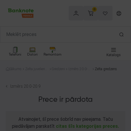
0
Telefoni
Datori
Remontam
Katalogs
Sākums
Zelta juvelierizs
Gredzeni
Izmērs 20.0-2
Zelta gredzens
trādājumi
0.9
Izmērs 20.0-20.9
Prece ir pārdota
Atvainojiet, šī prece šobrīd nav pieejama. Taču
piedāvājam parskatīt
citas šīs kategorijas preces.