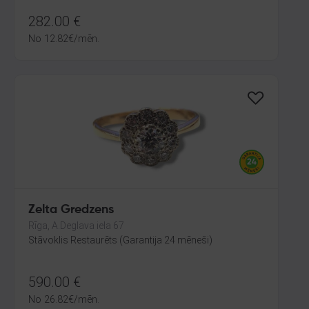
282.00
€
No
12.82
€
/mēn.
Zelta Gredzens
Rīga, A.Deglava iela 67
Stāvoklis Restaurēts (Garantija 24 mēneši)
590.00
€
No
26.82
€
/mēn.