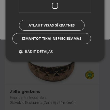
Rēzekne, Atbrīvošanas aleja 119
Stāvoklis Restaurēts (Garantija 24 mēneši)
Saglabāt
255.00
€
ATĻAUT VISAS SĪKDATNES
No
11.59
€
/mēn.
IZMANTOT TIKAI NEPIECIEŠAMĀS
RĀDĪT DETAĻAS
Zelta gredzens
Rīga, Centrāltirgus iela 3
Stāvoklis Restaurēts (Garantija 24 mēneši)