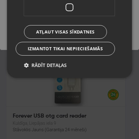
Liepāja, Krūmu iela 32
Stāvoklis Jauns (Garantija 24 mēneši)
Saglabāt
ATĻAUT VISAS SĪKDATNES
3.00
€
IZMANTOT TIKAI NEPIECIEŠAMĀS
RĀDĪT DETAĻAS
Forever USB otg card reader
Kuldīga, Liepājas iela 9
Stāvoklis Jauns (Garantija 24 mēneši)