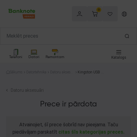
0
Telefoni
Datori
Remontam
Katalogs
Sākums
Datortehnika
Datoru aksesu
Kingston USB Fl
āri
ash 128 GB
Datoru aksesuāri
Prece ir pārdota
Atvainojiet, šī prece šobrīd nav pieejama. Taču
piedāvājam parskatīt
citas šīs kategorijas preces.