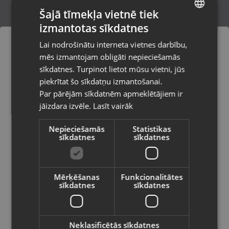
Šajā tīmekļa vietnē tiek
izmantotas sīkdatnes
LATVIAN
Flarx USB hub 40 cm
Lai nodrošinātu interneta vietnes darbību,
Olaine, Zemgales iela 37
RUSSIAN
mēs izmantojam obligāti nepieciešamās
Stāvoklis Jauns (Garantija 24 mēneši)
LITHUANIAN
sīkdatnes. Turpinot lietot mūsu vietni, jūs
Pasūtījumi tiks piegādāti uz
piekrītat šo sīkdatņu izmantošanai.
izvēlēto valsti
Par pārējām sīkdatnēm apmeklētājiem ir
5.00
€
jāizdara izvēle.
Lasīt vairāk
Vietnes saturs būs attēlots izvēlētajā
valodā
Nepieciešamās
Statistikas
sīkdatnes
sīkdatnes
Valsts
Mērķēšanas
Funkcionalitātes
sīkdatnes
sīkdatnes
Valoda
Latviešu / Latvian
Neklasificētās sīkdatnes
Forever USB OTG card reader