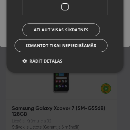
128GB
Talsi, Kr. Valdemāra iela 8
Saglabāt
Stāvoklis Mazlietots (Garantija 12 mēneši)
219.00
€
ATĻAUT VISAS SĪKDATNES
No
9.96
€
/mēn.
IZMANTOT TIKAI NEPIECIEŠAMĀS
RĀDĪT DETAĻAS
Samsung Galaxy Xcover 7 (SM-G556B)
128GB
Liepāja, Krūmu iela 32
Stāvoklis Lietots (Garantija 6 mēneši)