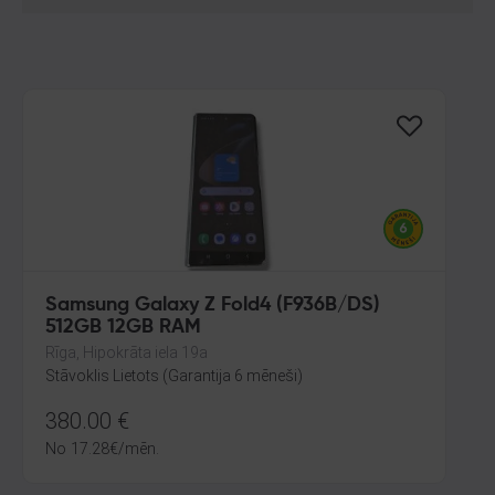
Samsung Galaxy Z Fold4 (F936B/DS)
512GB 12GB RAM
Rīga, Hipokrāta iela 19a
Stāvoklis Lietots (Garantija 6 mēneši)
380.00
€
No
17.28
€
/mēn.