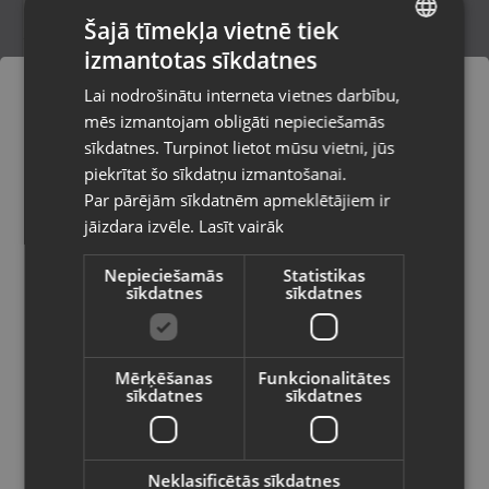
Šajā tīmekļa vietnē tiek
izmantotas sīkdatnes
LATVIAN
Samsung Galaxy S25 Ultra (SM-S938)
Lai nodrošinātu interneta vietnes darbību,
256GB 12GB RAM
RUSSIAN
mēs izmantojam obligāti nepieciešamās
Tukums, Elizabetes iela 6
LITHUANIAN
Stāvoklis Mazlietots (Garantija 12 mēneši)
sīkdatnes. Turpinot lietot mūsu vietni, jūs
Pasūtījumi tiks piegādāti uz
piekrītat šo sīkdatņu izmantošanai.
izvēlēto valsti
740.00
€
Par pārējām sīkdatnēm apmeklētājiem ir
No
33.64
€
/mēn.
jāizdara izvēle.
Lasīt vairāk
Vietnes saturs būs attēlots izvēlētajā
valodā
Nepieciešamās
Statistikas
sīkdatnes
sīkdatnes
Valsts
Mērķēšanas
Funkcionalitātes
sīkdatnes
sīkdatnes
Valoda
Latviešu / Latvian
Neklasificētās sīkdatnes
Samsung Galaxy A56 5G (SM-A566B)