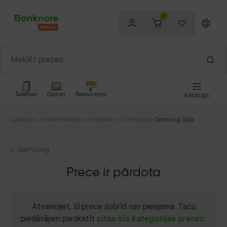
0
Telefoni
Datori
Remontam
Katalogs
Sākums
Mobilie telefoni
Viedtālruņi
Samsung
Samsung Galaxy
S22+ 5G SM-S90
6B/DS 128GB
Samsung
Prece ir pārdota
Atvainojiet, šī prece šobrīd nav pieejama. Taču
piedāvājam parskatīt
citas šīs kategorijas preces.