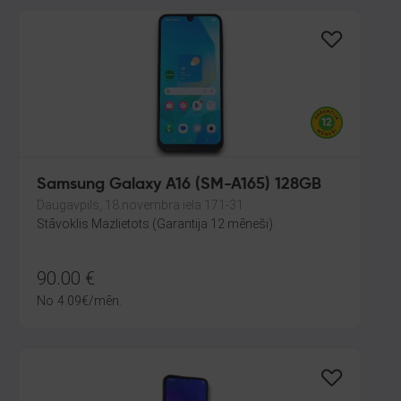
Samsung Galaxy A16 (SM-A165) 128GB
Daugavpils, 18.novembra iela 171-31
Stāvoklis Mazlietots (Garantija 12 mēneši)
90.00
€
No
4.09
€
/mēn.