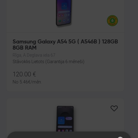
Samsung Galaxy A54 5G ( A546B ) 128GB
8GB RAM
Rīga, A.Deglava iela 67
Stāvoklis Lietots (Garantija 6 mēneši)
120.00
€
No
5.46
€
/mēn.