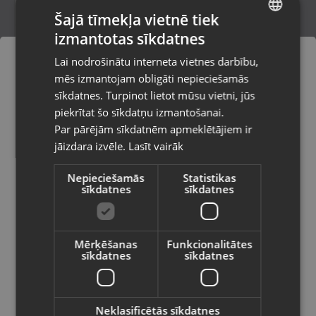
Šajā tīmekļa vietnē tiek
izmantotas sīkdatnes
LATVIAN
Golden Lady 2406
Lai nodrošinātu interneta vietnes darbību,
Aizkraukle, Spīdolas iela 17
RUSSIAN
mēs izmantojam obligāti nepieciešamās
Stāvoklis Jauns (Garantija 24 mēneši)
LITHUANIAN
sīkdatnes. Turpinot lietot mūsu vietni, jūs
Pasūtījumi tiks piegādāti uz
piekrītat šo sīkdatņu izmantošanai.
izvēlēto valsti
Par pārējām sīkdatnēm apmeklētājiem ir
10.00
€
jāizdara izvēle.
Lasīt vairāk
Vietnes saturs būs attēlots izvēlētajā
valodā
Nepieciešamās
Statistikas
sīkdatnes
sīkdatnes
Valsts
Mērķēšanas
Funkcionalitātes
sīkdatnes
sīkdatnes
Valoda
Latviešu / Latvian
Neklasificētās sīkdatnes
Crocodile 300, C.W.30-60g