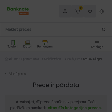
0
Telefoni
Datori
Remontam
Katalogs
Sākums
Sportam un at
Makšķerēšana
Makšķeres
SeaFox Clipper F
pūtai
un medības
D 503
Makšķeres
Prece ir pārdota
Atvainojiet, šī prece šobrīd nav pieejama. Taču
piedāvājam parskatīt
citas šīs kategorijas preces.