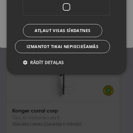
Rīga, Brīvības gatve 432
Stāvoklis Lietots (Garantija 6 mēneši)
Saglabāt
ATĻAUT VISAS SĪKDATNES
25.00
€
IZMANTOT TIKAI NEPIECIEŠAMĀS
RĀDĪT DETAĻAS
Konger corral carp
Talsi, Kr. Valdemāra iela 8
Stāvoklis Lietots (Garantija 6 mēneši)