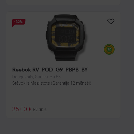
-32%
Reebok RV-POD-G9-PBPB-BY
Daugavpils, Saules iela 55
Stāvoklis Mazlietots (Garantija 12 mēneši)
35.00
€
52.00
€