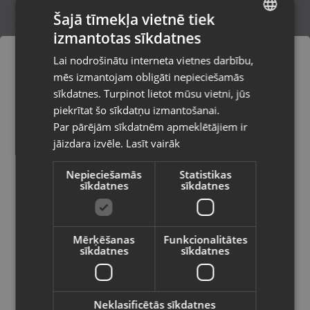
Šajā tīmekļa vietnē tiek
izmantotas sīkdatnes
LATVIAN
Frederique Constant FC-253MDG5B
Lai nodrošinātu interneta vietnes darbību,
Rīga, Dižozolu iela 11
RUSSIAN
mēs izmantojam obligāti nepieciešamās
Stāvoklis Lietots (Garantija 6 mēneši)
LITHUANIAN
sīkdatnes. Turpinot lietot mūsu vietni, jūs
Pasūtījumi tiks piegādāti uz
piekrītat šo sīkdatņu izmantošanai.
izvēlēto valsti
499.00
€
Par pārējām sīkdatnēm apmeklētājiem ir
No
22.69
€
/mēn.
jāizdara izvēle.
Lasīt vairāk
Vietnes saturs būs attēlots izvēlētajā
valodā
Nepieciešamās
Statistikas
sīkdatnes
sīkdatnes
Valsts
Mērķēšanas
Funkcionalitātes
sīkdatnes
sīkdatnes
Valoda
Latviešu / Latvian
Neklasificētās sīkdatnes
Pierre Cardin 55891