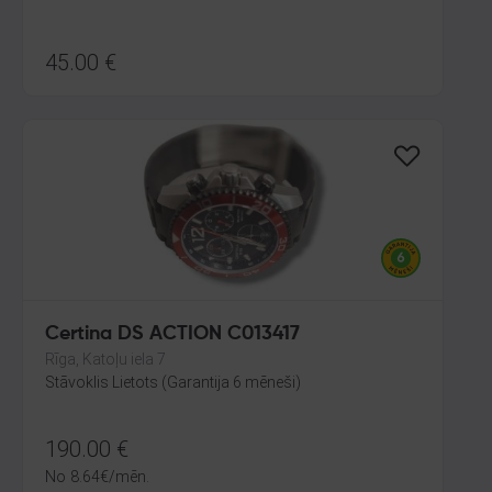
45.00
€
Certina DS ACTION C013417
Rīga, Katoļu iela 7
Stāvoklis Lietots (Garantija 6 mēneši)
190.00
€
No
8.64
€
/mēn.