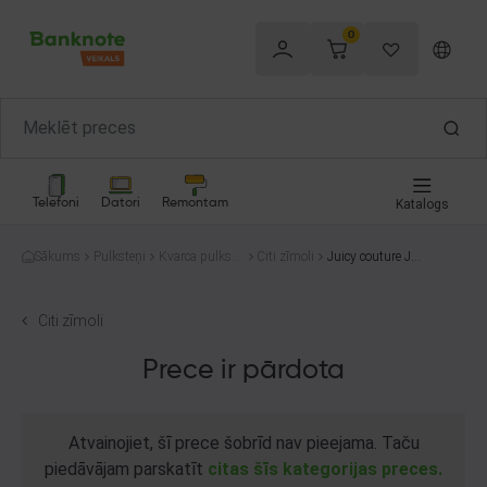
0
Telefoni
Datori
Remontam
Katalogs
Sākums
Pulksteņi
Kvarca pulkste
Citi zīmoli
Juicy couture JC/
ņi
1280
Citi zīmoli
Prece ir pārdota
Atvainojiet, šī prece šobrīd nav pieejama. Taču
piedāvājam parskatīt
citas šīs kategorijas preces.