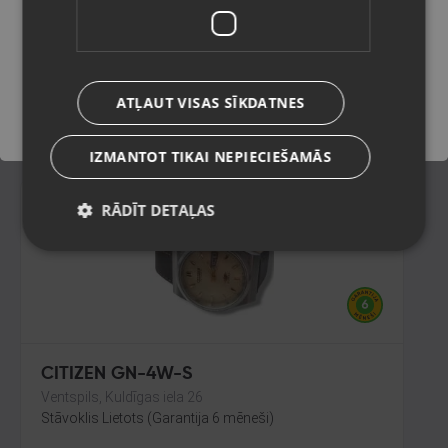
Talsi, Kr. Valdemāra iela 8
Stāvoklis Lietots (Garantija 6 mēneši)
Saglabāt
60.00
€
ATĻAUT VISAS SĪKDATNES
No
2.73
€
/mēn.
IZMANTOT TIKAI NEPIECIEŠAMĀS
RĀDĪT DETAĻAS
CITIZEN GN-4W-S
Ventspils, Kuldīgas iela 26
Stāvoklis Lietots (Garantija 6 mēneši)