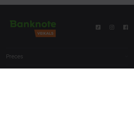
Preces
Palīdzība
Informācija
+371 27777762
P.-Pk. 09:00 - 18:00