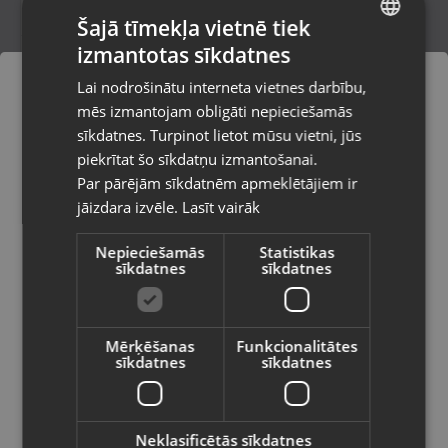
Šajā tīmekļa vietnē tiek
izmantotas sīkdatnes
LATVIAN
Emerio AT-2117
Lai nodrošinātu interneta vietnes darbību,
Talsi, Kr. Valdemāra iela 8
RUSSIAN
mēs izmantojam obligāti nepieciešamās
Stāvoklis Lietots (Garantija 6 mēneši)
LITHUANIAN
sīkdatnes. Turpinot lietot mūsu vietni, jūs
Pasūtījumi tiks piegādāti uz
piekrītat šo sīkdatņu izmantošanai.
izvēlēto valsti
Par pārējām sīkdatnēm apmeklētājiem ir
13.00
€
jāizdara izvēle.
Lasīt vairāk
Vietnes saturs būs attēlots izvēlētajā
valodā
Nepieciešamās
Statistikas
sīkdatnes
sīkdatnes
Valsts
Mērķēšanas
Funkcionalitātes
sīkdatnes
sīkdatnes
Valoda
Latviešu / Latvian
Neklasificētās sīkdatnes
ProfiCare PC-HT 3009