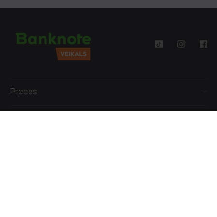
Preces
Palīdzība
Informācija
+371 27777762
P.-Pk. 09:00 - 18:00