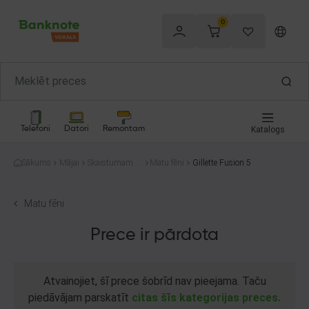
0
Telefoni
Datori
Remontam
Katalogs
Sākums
Mājai
Skaistumam u
Matu fēni
Gillette Fusion 5
n veselībai
Matu fēni
Prece ir pārdota
Atvainojiet, šī prece šobrīd nav pieejama. Taču
piedāvājam parskatīt
citas šīs kategorijas preces.