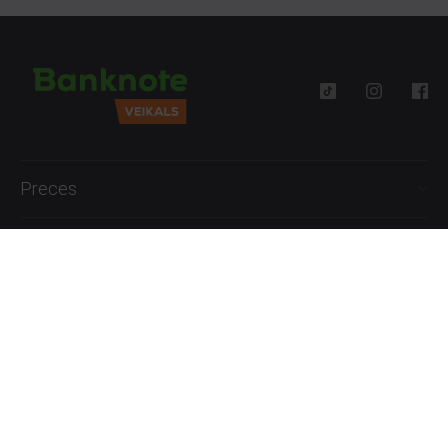
Preces
Palīdzība
Informācija
+371 27777762
P.-Pk. 09:00 - 18:00