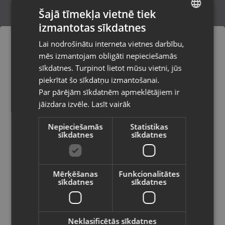
Šajā tīmekļa vietnē tiek
izmantotas sīkdatnes
LATVIAN
Xiaomi Redmi Note 14 Pro 4G
Lai nodrošinātu interneta vietnes darbību,
24116RACCG 256GB
RUSSIAN
mēs izmantojam obligāti nepieciešamās
Ogre, Skolas iela 4
LITHUANIAN
Stāvoklis Lietots (Garantija 6 mēneši)
sīkdatnes. Turpinot lietot mūsu vietni, jūs
Pasūtījumi tiks piegādāti uz
piekrītat šo sīkdatņu izmantošanai.
izvēlēto valsti
135.00
€
Par pārējām sīkdatnēm apmeklētājiem ir
No
6.14
€
/mēn.
jāizdara izvēle.
Lasīt vairāk
Vietnes saturs būs attēlots izvēlētajā
valodā
Nepieciešamās
Statistikas
sīkdatnes
sīkdatnes
Valsts
Mērķēšanas
Funkcionalitātes
sīkdatnes
sīkdatnes
Valoda
Latviešu / Latvian
Neklasificētās sīkdatnes
Xiaomi Redmi Note 15 4G (2510DRA23E)