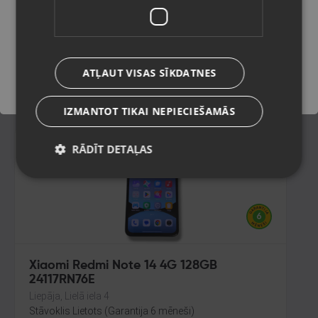
128GB
Daugavpils, Saules iela 55
Saglabāt
Stāvoklis Lietots (Garantija 6 mēneši)
140.00
€
ATĻAUT VISAS SĪKDATNES
No
6.36
€
/mēn.
IZMANTOT TIKAI NEPIECIEŠAMĀS
RĀDĪT DETAĻAS
Xiaomi Redmi Note 14 4G 128GB
24117RN76E
Liepāja, Lielā iela 4
Stāvoklis Lietots (Garantija 6 mēneši)