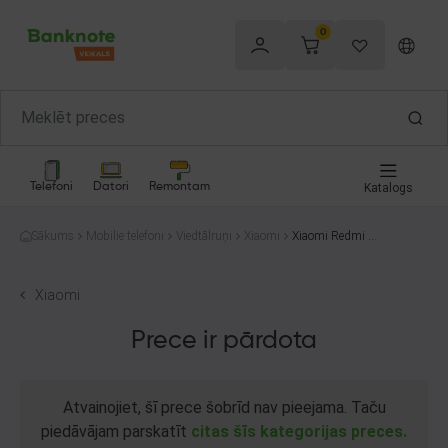
0
Telefoni
Datori
Remontam
Katalogs
Sākums
Mobilie telefoni
Viedtālruņi
Xiaomi
Xiaomi Redmi N
ote 10 Pro 128G
B
Xiaomi
Prece ir pārdota
Atvainojiet, šī prece šobrīd nav pieejama. Taču
piedāvājam parskatīt
citas šīs kategorijas preces.