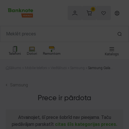
0
Telefoni
Datori
Remontam
Katalogs
Sākums
Mobilie telefoni
Viedtālruņi
Samsung
Samsung Galaxy
A54 SM-A546B
128GB
Samsung
Prece ir pārdota
Atvainojiet, šī prece šobrīd nav pieejama. Taču
piedāvājam parskatīt
citas šīs kategorijas preces.