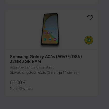
Samsung Galaxy A04s (A047F/DSN)
32GB 3GB RAM
Rīga, Aleksandra Čaka iela 70
Stāvoklis Ilgstoši lietots (Garantija 14 dienas)
60.00
€
No
2.73
€
/mēn.