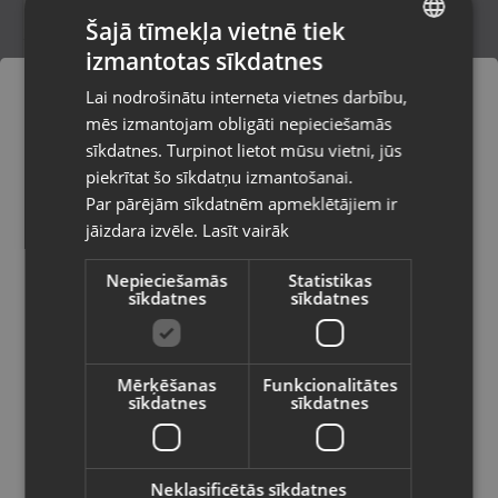
Šajā tīmekļa vietnē tiek
izmantotas sīkdatnes
LATVIAN
Samsung Galaxy A26 5G (SM-A266B)
Lai nodrošinātu interneta vietnes darbību,
256GB 8GB RAM
RUSSIAN
mēs izmantojam obligāti nepieciešamās
Daugavpils, 18.novembra iela 171-31
LITHUANIAN
Stāvoklis Lietots (Garantija 6 mēneši)
sīkdatnes. Turpinot lietot mūsu vietni, jūs
Pasūtījumi tiks piegādāti uz
piekrītat šo sīkdatņu izmantošanai.
izvēlēto valsti
165.00
€
Par pārējām sīkdatnēm apmeklētājiem ir
No
7.50
€
/mēn.
jāizdara izvēle.
Lasīt vairāk
Vietnes saturs būs attēlots izvēlētajā
valodā
Nepieciešamās
Statistikas
sīkdatnes
sīkdatnes
Valsts
Mērķēšanas
Funkcionalitātes
sīkdatnes
sīkdatnes
Valoda
Latviešu / Latvian
Neklasificētās sīkdatnes
Samsung Galaxy A16 5G (SM-A166)