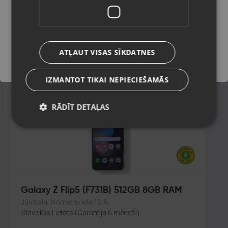
128GB 4GB RAM
Madona, Saules iela 6a
Saglabāt
Stāvoklis Jauns (Garantija 24 mēneši)
100.00
€
ATĻAUT VISAS SĪKDATNES
No
4.55
€
/mēn.
IZMANTOT TIKAI NEPIECIEŠAMĀS
RĀDĪT DETAĻAS
Galaxy Z Flip5 (F731B) 512GB 8GB RAM
Jūrmala, Nometņu iela 12-8
Stāvoklis Lietots (Garantija 6 mēneši)