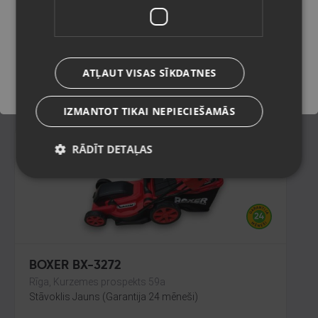
Rīga, Dižozolu iela 11
Stāvoklis Lietots (Garantija 6 mēneši)
Saglabāt
ATĻAUT VISAS SĪKDATNES
30.00
€
IZMANTOT TIKAI NEPIECIEŠAMĀS
RĀDĪT DETAĻAS
BOXER BX-3272
Rīga, Kurzemes prospekts 59a
Stāvoklis Jauns (Garantija 24 mēneši)