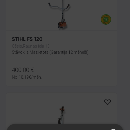
STIHL FS 120
Cēsis,Raunas iela 13
Stāvoklis Mazlietots (Garantija 12 mēneši)
400.00
€
No
18.19
€
/mēn.