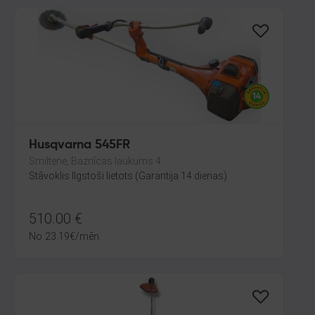
Husqvarna 545FR
Smiltene, Baznīcas laukums 4
Stāvoklis Ilgstoši lietots (Garantija 14 dienas)
510.00
€
No
23.19
€
/mēn.