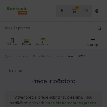
0
Telefoni
Datori
Remontam
Katalogs
Sākums
Dārzam
Dārza tehnika
Trimmeri
Rein CG-KW-260
700W
Trimmeri
Prece ir pārdota
Atvainojiet, šī prece šobrīd nav pieejama. Taču
piedāvājam parskatīt
citas šīs kategorijas preces.