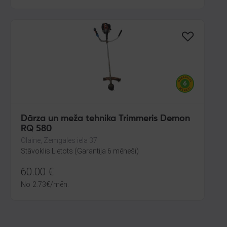
Dārza un meža tehnika Trimmeris Demon
RQ 580
Olaine, Zemgales iela 37
Stāvoklis Lietots (Garantija 6 mēneši)
60.00
€
No
2.73
€
/mēn.