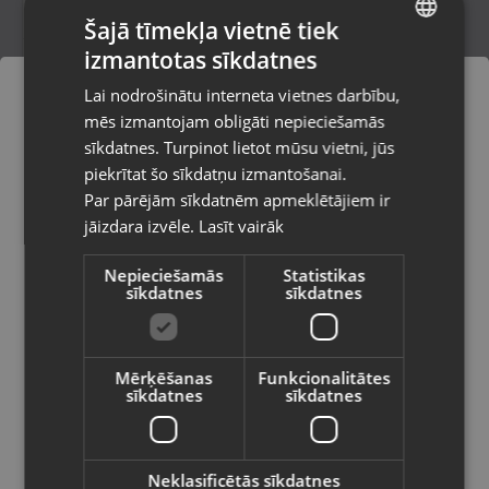
Šajā tīmekļa vietnē tiek
izmantotas sīkdatnes
LATVIAN
STIHL FS 491
Lai nodrošinātu interneta vietnes darbību,
Jelgava, Satiksmes iela 33-1B
RUSSIAN
mēs izmantojam obligāti nepieciešamās
Stāvoklis Lietots (Garantija 6 mēneši)
LITHUANIAN
sīkdatnes. Turpinot lietot mūsu vietni, jūs
Pasūtījumi tiks piegādāti uz
piekrītat šo sīkdatņu izmantošanai.
izvēlēto valsti
490.00
€
Par pārējām sīkdatnēm apmeklētājiem ir
No
22.28
€
/mēn.
jāizdara izvēle.
Lasīt vairāk
Vietnes saturs būs attēlots izvēlētajā
valodā
Nepieciešamās
Statistikas
sīkdatnes
sīkdatnes
Valsts
Mērķēšanas
Funkcionalitātes
sīkdatnes
sīkdatnes
Valoda
Latviešu / Latvian
Neklasificētās sīkdatnes
Black Decker BCSTA536