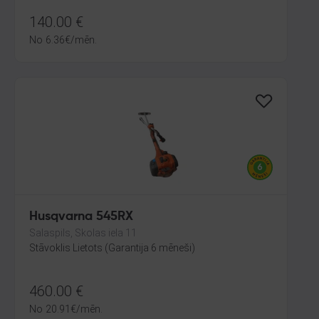
140.00
€
No
6.36
€
/mēn.
Husqvarna 545RX
Salaspils, Skolas iela 11
Stāvoklis Lietots (Garantija 6 mēneši)
460.00
€
No
20.91
€
/mēn.