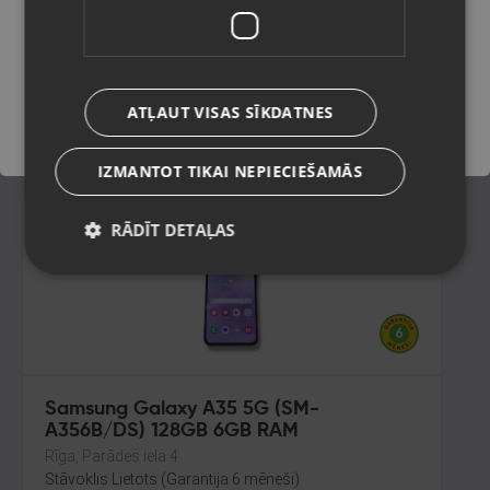
128GB
Daugavpils, Saules iela 55
Saglabāt
Stāvoklis Ilgstoši lietots (Garantija 14 dienas)
180.00
€
ATĻAUT VISAS SĪKDATNES
No
8.18
€
/mēn.
IZMANTOT TIKAI NEPIECIEŠAMĀS
RĀDĪT DETAĻAS
Samsung Galaxy A35 5G (SM-
A356B/DS) 128GB 6GB RAM
Rīga, Parādes iela 4
Stāvoklis Lietots (Garantija 6 mēneši)