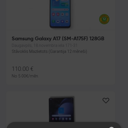
Samsung Galaxy A17 (SM-A175F) 128GB
Daugavpils, 18.novembra iela 171-31
Stāvoklis Mazlietots (Garantija 12 mēneši)
110.00
€
No
5.00
€
/mēn.