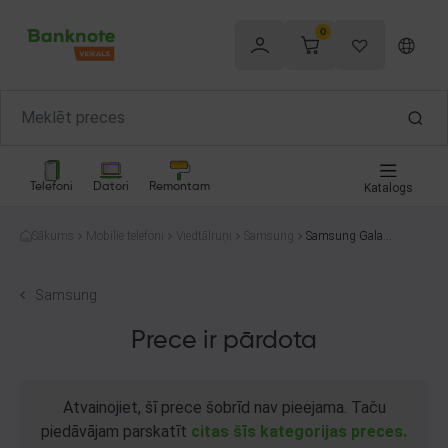
0
Telefoni
Datori
Remontam
Katalogs
Sākums
Mobilie telefoni
Viedtālruņi
Samsung
Samsung Galaxy
S23 SM-S911B/
DS 256GB
Samsung
Prece ir pārdota
Atvainojiet, šī prece šobrīd nav pieejama. Taču
piedāvājam parskatīt
citas šīs kategorijas preces.