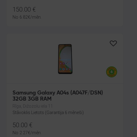
150.00
€
No
6.82
€
/mēn.
Samsung Galaxy A04s (A047F/DSN)
32GB 3GB RAM
Rīga, Dižozolu iela 11
Stāvoklis Lietots (Garantija 6 mēneši)
50.00
€
No
2.27
€
/mēn.