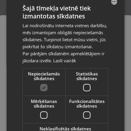
Šajā tīmekļa vietnē tiek
izmantotas sīkdatnes
LATVIAN
Samsung Galaxy Z Fold5 SM-F946B/DS
Lai nodrošinātu interneta vietnes darbību,
256GB 12GB RAM
RUSSIAN
mēs izmantojam obligāti nepieciešamās
Rīga, Saharova iela 13-3
LITHUANIAN
Stāvoklis Lietots (Garantija 6 mēneši)
sīkdatnes. Turpinot lietot mūsu vietni, jūs
Pasūtījumi tiks piegādāti uz
piekrītat šo sīkdatņu izmantošanai.
izvēlēto valsti
480.00
€
Par pārējām sīkdatnēm apmeklētājiem ir
No
21.82
€
/mēn.
jāizdara izvēle.
Lasīt vairāk
Vietnes saturs būs attēlots izvēlētajā
valodā
Nepieciešamās
Statistikas
sīkdatnes
sīkdatnes
Valsts
Mērķēšanas
Funkcionalitātes
sīkdatnes
sīkdatnes
Valoda
Latviešu / Latvian
Neklasificētās sīkdatnes
Samsung Galaxy S22+ 5G (S906B/DS)