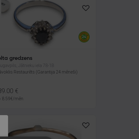
elta gredzens
ugavpils, Jātnieku iela 78-1B
āvoklis Restaurēts (Garantija 24 mēneši)
89.00
€
o
8.59
€
/mēn.