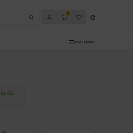
0
Visas preces
tas šīs