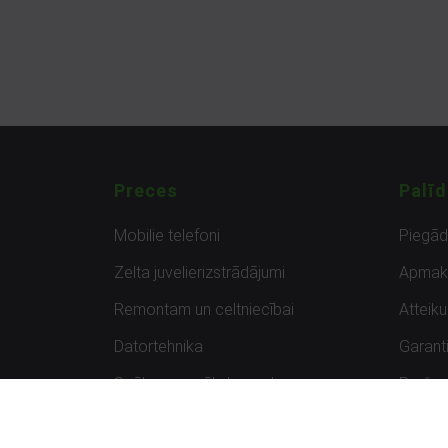
Preces
Palīd
Mobilie telefoni
Piegā
Zelta juvelierizstrādājumi
Apmak
Remontam un celtniecībai
Atteik
Datortehnika
Garanti
Spēles un spēļu konsoles
Preču 
Planšetdatori
Atsau