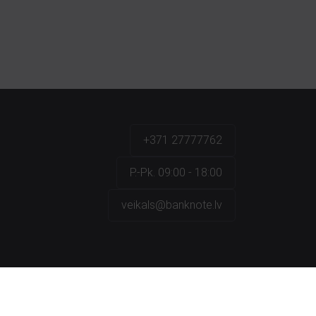
+371 27777762
P.-Pk. 09:00 - 18:00
veikals@banknote.lv
a