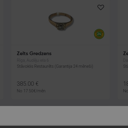
Zelts Gredzens
Z
Rīga, Audēju iela 6
Da
Stāvoklis Restaurēts (Garantija 24 mēneši)
St
385.00
€
1
No
17.50
€
/mēn.
N