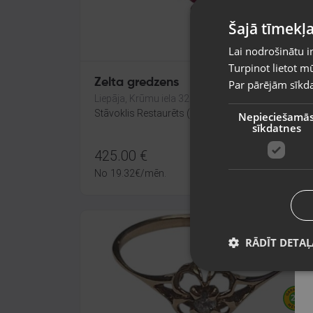
Šajā tīmekļa
Lai nodrošinātu i
Turpinot lietot mū
Zelta gredzens
Par pārējām sīkda
Liepāja, Krūmu iela 32
Stāvoklis Restaurēts (Garantija 24 mēneši)
Nepieciešamā
sīkdatnes
425.00
€
No
19.32
€
/mēn.
RĀDĪT DETAĻ