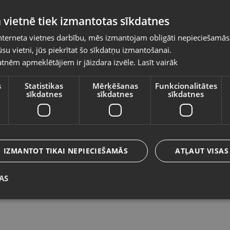
Pasūtījumi tiks piegādāti uz izvēlēto
 vietnē tiek izmantotas sīkdatnes
valsti
nterneta vietnes darbību, mēs izmantojam obligāti nepieciešamās
Vietnes saturs būs attēlots izvēlētajā valodā
su vietni, jūs piekrītat šo sīkdatņu izmantošanai.
Zelta gredzens
Ze
tnēm apmeklētājiem ir jāizdara izvēle.
Lasīt vairāk
Valsts
Rīga, Ieriķu iela 3
Rī
Stāvoklis Restaurēts (Garantija 24 mēneši)
St
s
Statistikas
Mērķēšanas
Funkcionalitātes
sīkdatnes
sīkdatnes
sīkdatnes
175.00
€
1
Valoda
No
7.96
€
/mēn.
N
Latviešu / Latvian
IZMANTOT TIKAI NEPIECIEŠAMĀS
ATĻAUT VISAS
AS
Saglabāt