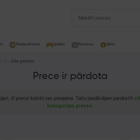
am
Viedpulksteņi
Spēles
Kameras
Zelts
17.9
Zelta gredzens
Prece ir pārdota
ojiet, šī prece šobrīd nav pieejama. Taču piedāvājam parskatīt
ci
kategorijas preces.