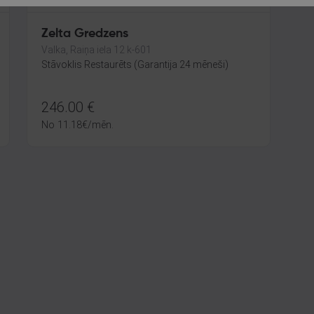
Zelta Gredzens
Valka, Raiņa iela 12 k-601
Stāvoklis Restaurēts (Garantija 24 mēneši)
246.00
€
No
11.18
€
/mēn.