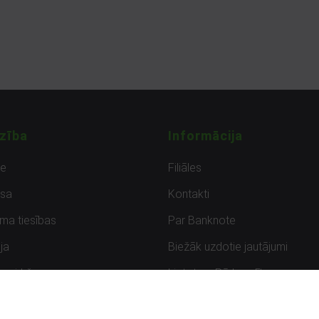
zība
Informācija
de
Filiāles
sa
Kontakti
uma tiesības
Par Banknote
ja
Biežāk uzdotie jautājumi
uzpirkšana
Lietots – Pārbaudīts
ksmes
Noteikumi un privātuma politik