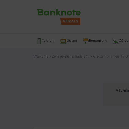
Telefoni
Datori
Remontam
Dārz
Sākums
Zelta juvelierizstrādājumi
Gredzeni
Izmērs 17.0-
Atvain