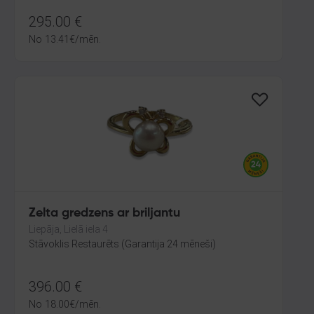
295.00
€
No
13.41
€
/mēn.
Zelta gredzens ar briljantu
Liepāja, Lielā iela 4
Stāvoklis Restaurēts (Garantija 24 mēneši)
396.00
€
No
18.00
€
/mēn.