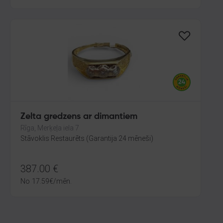
Zelta gredzens ar dimantiem
Rīga, Merķeļa iela 7
Stāvoklis Restaurēts (Garantija 24 mēneši)
387.00
€
No
17.59
€
/mēn.