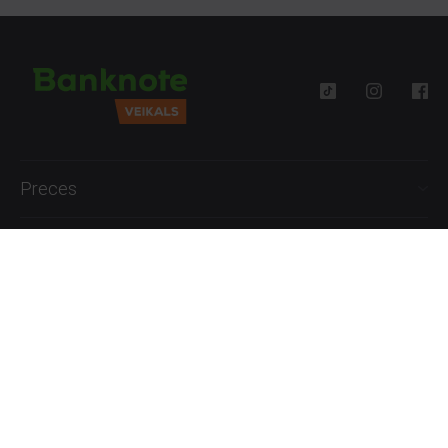
Preces
Palīdzība
Informācija
+371 27777762
P.-Pk. 09:00 - 18:00