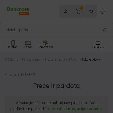
0
Telefoni
Datori
Remontam
Katalogs
Sākums
Zelta juvelierizs
Gredzeni
Izmērs 17.0-1
Zelta gredzens
trādājumi
7.9
Izmērs 17.0-17.9
Prece ir pārdota
Atvainojiet, šī prece šobrīd nav pieejama. Taču
piedāvājam parskatīt
citas šīs kategorijas preces.