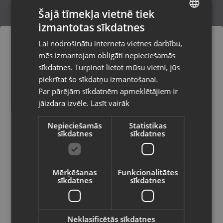
Šajā tīmekļa vietnē tiek
izmantotas sīkdatnes
LATVIAN
Zelta gredzens
Lai nodrošinātu interneta vietnes darbību,
Rīga, A.Deglava iela 67
RUSSIAN
mēs izmantojam obligāti nepieciešamās
Stāvoklis Restaurēts (Garantija 24 mēneši)
LITHUANIAN
sīkdatnes. Turpinot lietot mūsu vietni, jūs
Pasūtījumi tiks piegādāti uz
piekrītat šo sīkdatņu izmantošanai.
izvēlēto valsti
261.00
€
Par pārējām sīkdatnēm apmeklētājiem ir
No
11.87
€
/mēn.
jāizdara izvēle.
Lasīt vairāk
Vietnes saturs būs attēlots izvēlētajā
valodā
Nepieciešamās
Statistikas
sīkdatnes
sīkdatnes
Valsts
Mērķēšanas
Funkcionalitātes
sīkdatnes
sīkdatnes
Valoda
Latviešu / Latvian
Neklasificētās sīkdatnes
Zelta gredzens