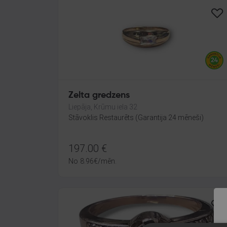
Zelta gredzens
Liepāja, Krūmu iela 32
Stāvoklis Restaurēts (Garantija 24 mēneši)
197.00
€
No
8.96
€
/mēn.