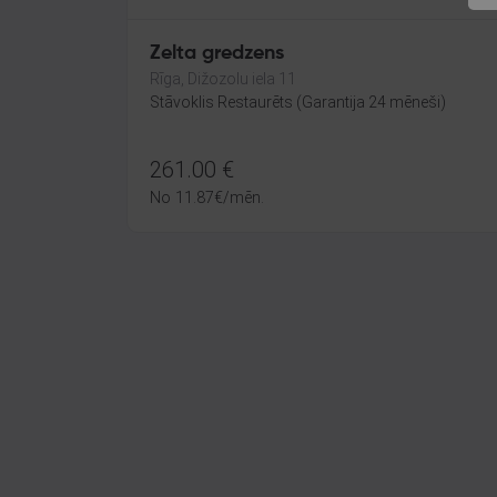
Zelta gredzens
Rīga, Dižozolu iela 11
Stāvoklis Restaurēts (Garantija 24 mēneši)
261.00
€
No
11.87
€
/mēn.