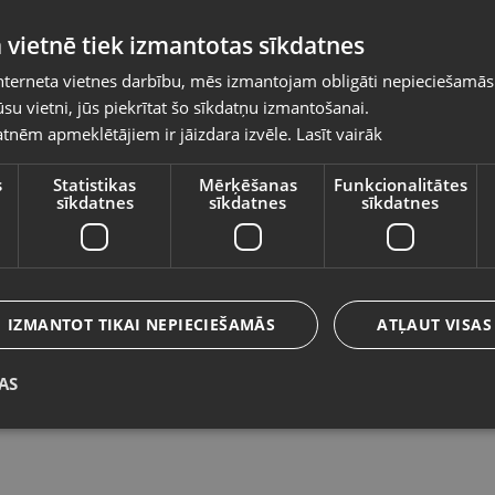
Pasūtījumi tiks piegādāti uz izvēlēto
 vietnē tiek izmantotas sīkdatnes
valsti
nterneta vietnes darbību, mēs izmantojam obligāti nepieciešamās
Vietnes saturs būs attēlots izvēlētajā valodā
su vietni, jūs piekrītat šo sīkdatņu izmantošanai.
Zelta gredzens
Z
tnēm apmeklētājiem ir jāizdara izvēle.
Lasīt vairāk
Valsts
Rīga, Audēju iela 6
Ku
Stāvoklis Restaurēts (Garantija 24 mēneši)
St
s
Statistikas
Mērķēšanas
Funkcionalitātes
sīkdatnes
sīkdatnes
sīkdatnes
850.00
€
1
Valoda
No
38.64
€
/mēn.
N
Latviešu / Latvian
IZMANTOT TIKAI NEPIECIEŠAMĀS
ATĻAUT VISAS
AS
Saglabāt