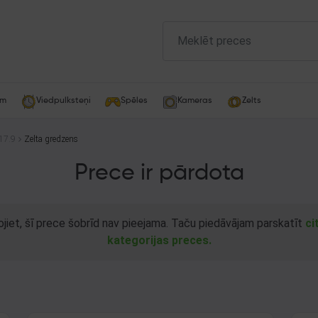
am
Viedpulksteņi
Spēles
Kameras
Zelts
17.9
Zelta gredzens
Prece ir pārdota
ojiet, šī prece šobrīd nav pieejama. Taču piedāvājam parskatīt
ci
kategorijas preces.