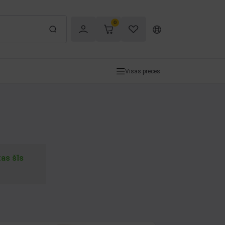
0
Visas preces
tas šīs