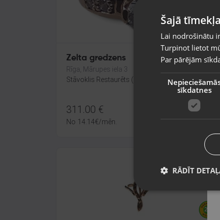
Šajā tīmekļa
Lai nodrošinātu i
Turpinot lietot mū
Zelta gredzens
Par pārējām sīkda
Rīga, Mārupes iela 3
Stāvoklis Restaurēts (Garantija 24 mēneši)
Nepieciešamā
sīkdatnes
311.00
€
No
14.14
€
/mēn.
RĀDĪT DETAĻ