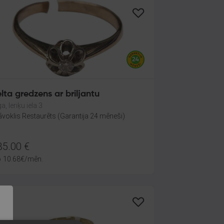
lta gredzens ar briljantu
a, Ieriķu iela 3
āvoklis Restaurēts (Garantija 24 mēneši)
35.00
€
o
10.68
€
/mēn.