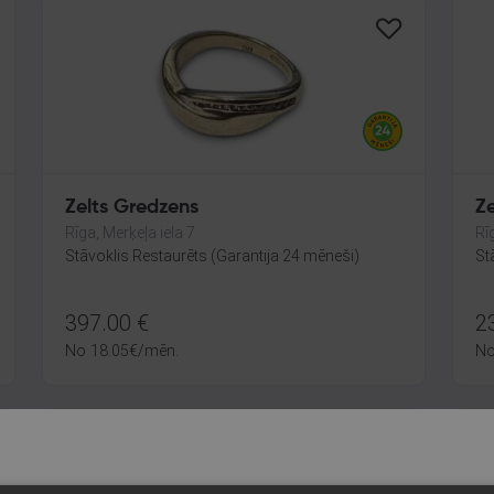
Zelts Gredzens
Ze
Rīga, Merķeļa iela 7
Rīg
Stāvoklis Restaurēts (Garantija 24 mēneši)
St
397.00
€
2
No
18.05
€
/mēn.
N