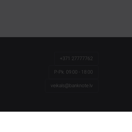
+371 27777762
P.-Pk. 09:00 - 18:00
veikals@banknote.lv
a