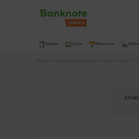
Telefoni
Datori
Remontam
Dārz
Sākums
Zelta juvelierizstrādājumi
Gredzeni
Izmērs 17.0-
Atvain