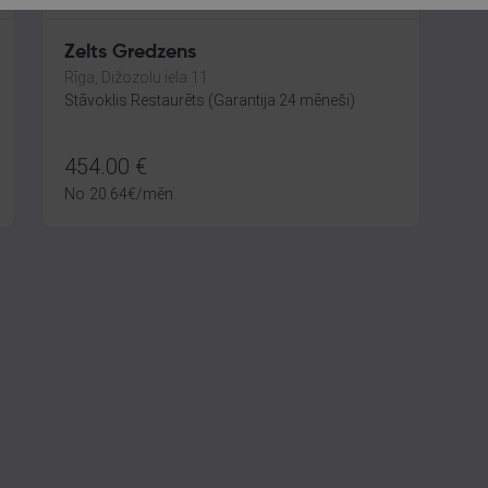
Zelts Gredzens
Rīga, Dižozolu iela 11
Stāvoklis Restaurēts (Garantija 24 mēneši)
454.00
€
No
20.64
€
/mēn.