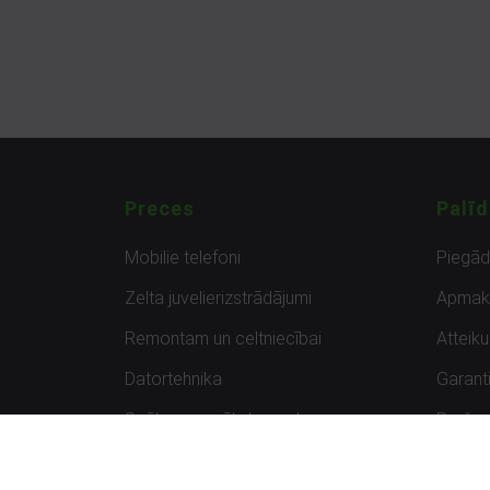
Preces
Palīd
Mobilie telefoni
Piegā
Zelta juvelierizstrādājumi
Apmak
Remontam un celtniecībai
Atteik
Datortehnika
Garanti
Spēles un spēļu konsoles
Preču 
Planšetdatori
Atsau