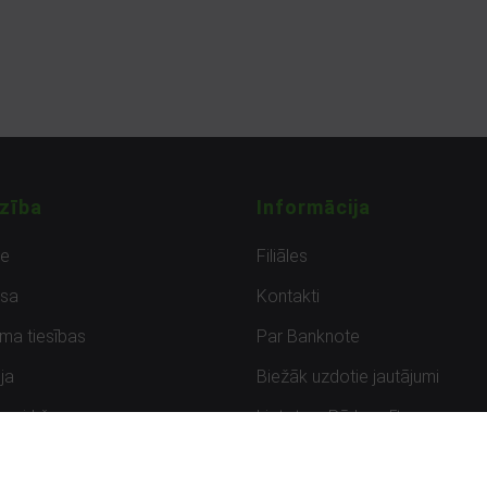
zība
Informācija
de
Filiāles
sa
Kontakti
uma tiesības
Par Banknote
ja
Biežāk uzdotie jautājumi
uzpirkšana
Lietots – Pārbaudīts
ksmes
Noteikumi un privātuma politik