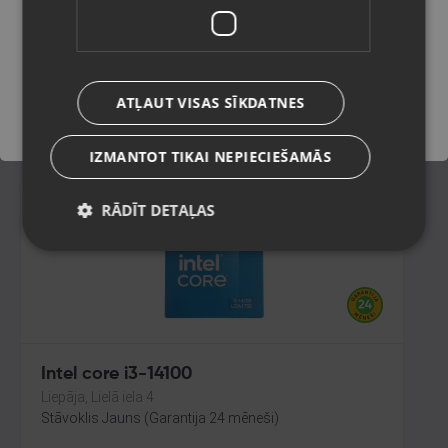
Fixing
Rēzekne, Atbrīvošanas aleja 119
Saglabāt
Stāvoklis Jauns (Garantija 24 mēneši)
ATĻAUT VISAS SĪKDATNES
35.00
€
IZMANTOT TIKAI NEPIECIEŠAMĀS
RĀDĪT DETAĻAS
Intel core i3-14100
Liepāja, Lielā iela 4
Stāvoklis Jauns (Garantija 24 mēneši)