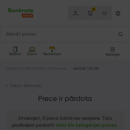
0
Telefoni
Datori
Remontam
Katalogs
Sākums
Datortehnika
Datoru aksesu
SanDisk 128 GB
āri
Datoru aksesuāri
Prece ir pārdota
Atvainojiet, šī prece šobrīd nav pieejama. Taču
piedāvājam parskatīt
citas šīs kategorijas preces.