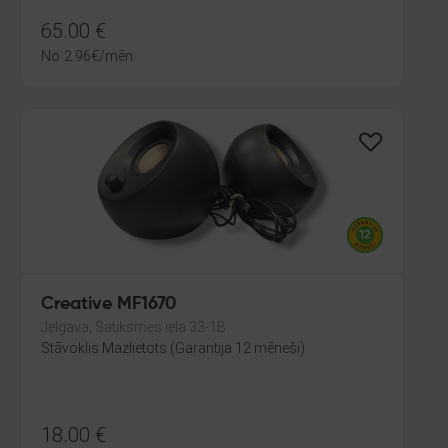
65.00
€
No
2.96
€
/mēn.
Creative MF1670
Jelgava, Satiksmes iela 33-1B
Stāvoklis Mazlietots (Garantija 12 mēneši)
18.00
€