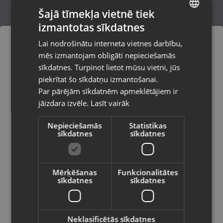
Šajā tīmekļa vietnē tiek
izmantotas sīkdatnes
LATVIAN
Live HD Webcam
Lai nodrošinātu interneta vietnes darbību,
Kuldīga, Liepājas iela 9
RUSSIAN
mēs izmantojam obligāti nepieciešamās
Stāvoklis Jauns (Garantija 24 mēneši)
LITHUANIAN
sīkdatnes. Turpinot lietot mūsu vietni, jūs
Pasūtījumi tiks piegādāti uz
piekrītat šo sīkdatņu izmantošanai.
izvēlēto valsti
Par pārējām sīkdatnēm apmeklētājiem ir
14.00
€
jāizdara izvēle.
Lasīt vairāk
Vietnes saturs būs attēlots izvēlētajā
valodā
Nepieciešamās
Statistikas
sīkdatnes
sīkdatnes
Valsts
Mērķēšanas
Funkcionalitātes
sīkdatnes
sīkdatnes
Valoda
Latviešu / Latvian
Neklasificētās sīkdatnes
CBS Ollin Dynamic Arm Without Desk