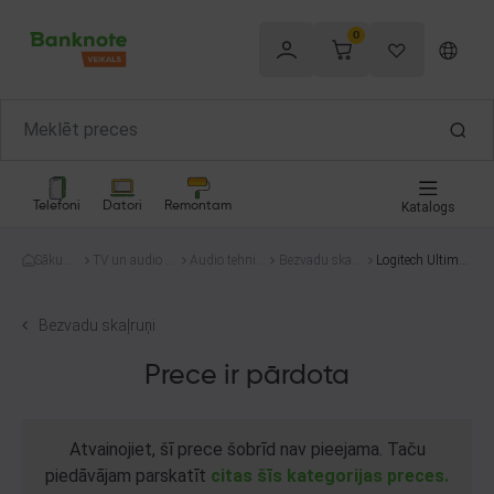
0
Telefoni
Datori
Remontam
Katalogs
Sākum
TV un audio te
Audio tehnik
Bezvadu skaļr
Logitech Ultimat
s
hnika
a
uņi
e Ears UE Boom
2
Bezvadu skaļruņi
Prece ir pārdota
Atvainojiet, šī prece šobrīd nav pieejama. Taču
piedāvājam parskatīt
citas šīs kategorijas preces.