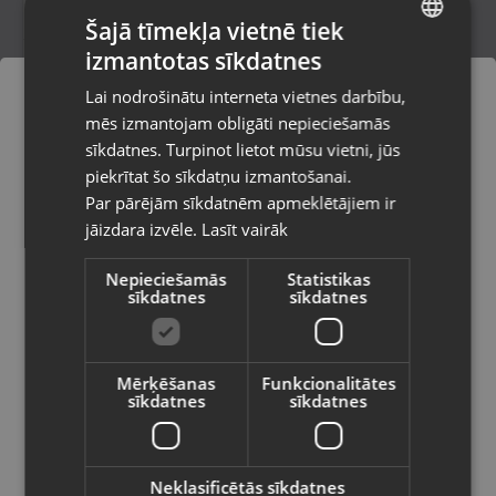
Šajā tīmekļa vietnē tiek
izmantotas sīkdatnes
LATVIAN
Soundboks 3
Lai nodrošinātu interneta vietnes darbību,
Rīga, Paula Lejiņa iela 2
RUSSIAN
mēs izmantojam obligāti nepieciešamās
Stāvoklis Mazlietots (Garantija 12 mēneši)
LITHUANIAN
sīkdatnes. Turpinot lietot mūsu vietni, jūs
Pasūtījumi tiks piegādāti uz
piekrītat šo sīkdatņu izmantošanai.
izvēlēto valsti
450.00
€
Par pārējām sīkdatnēm apmeklētājiem ir
No
20.46
€
/mēn.
jāizdara izvēle.
Lasīt vairāk
Vietnes saturs būs attēlots izvēlētajā
valodā
Nepieciešamās
Statistikas
sīkdatnes
sīkdatnes
Valsts
Mērķēšanas
Funkcionalitātes
sīkdatnes
sīkdatnes
Valoda
Latviešu / Latvian
Neklasificētās sīkdatnes
JBL Xtreme 3