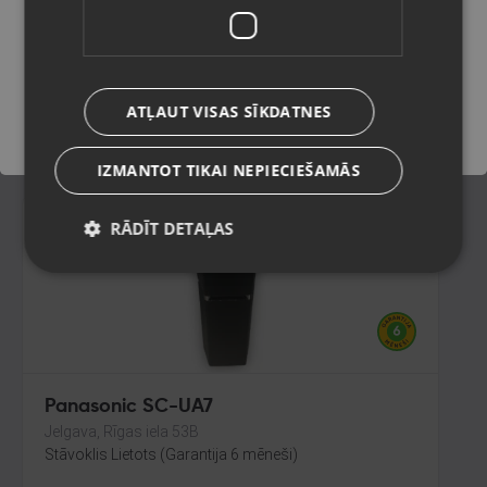
Liepāja, Mirdzas Ķempes iela 8-16
Stāvoklis Lietots (Garantija 6 mēneši)
Saglabāt
125.00
€
ATĻAUT VISAS SĪKDATNES
No
5.68
€
/mēn.
IZMANTOT TIKAI NEPIECIEŠAMĀS
RĀDĪT DETAĻAS
-10%
Panasonic SC-UA7
Jelgava, Rīgas iela 53B
Stāvoklis Lietots (Garantija 6 mēneši)