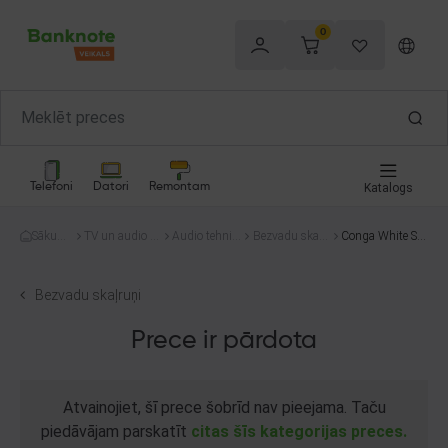
0
Telefoni
Datori
Remontam
Katalogs
Sākum
TV un audio te
Audio tehnik
Bezvadu skaļr
Conga White Sh
s
hnika
a
uņi
ark GBT-808
Bezvadu skaļruņi
Prece ir pārdota
Atvainojiet, šī prece šobrīd nav pieejama. Taču
piedāvājam parskatīt
citas šīs kategorijas preces.