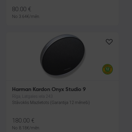
80.00
€
No
3.64
€
/mēn.
Harman Kardon Onyx Studio 9
Rīga, Latgales iela 243
Stāvoklis Mazlietots (Garantija 12 mēneši)
180.00
€
No
8.18
€
/mēn.