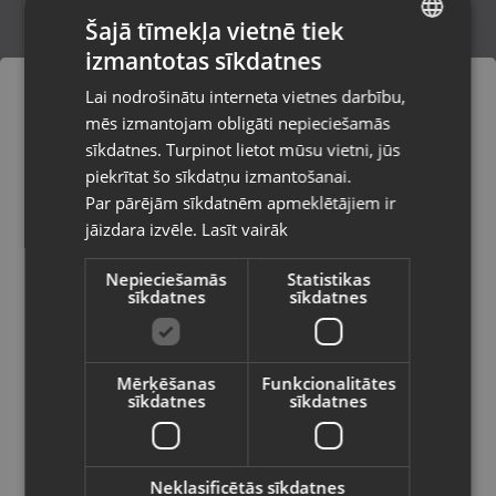
Šajā tīmekļa vietnē tiek
izmantotas sīkdatnes
LATVIAN
Rockbox Bold X
Lai nodrošinātu interneta vietnes darbību,
Limbaži, Rīgas iela 7
RUSSIAN
mēs izmantojam obligāti nepieciešamās
Stāvoklis Ilgstoši lietots (Garantija 14 dienas)
LITHUANIAN
sīkdatnes. Turpinot lietot mūsu vietni, jūs
Pasūtījumi tiks piegādāti uz
piekrītat šo sīkdatņu izmantošanai.
izvēlēto valsti
Par pārējām sīkdatnēm apmeklētājiem ir
12.00
€
jāizdara izvēle.
Lasīt vairāk
Vietnes saturs būs attēlots izvēlētajā
valodā
Nepieciešamās
Statistikas
sīkdatnes
sīkdatnes
Valsts
Mērķēšanas
Funkcionalitātes
sīkdatnes
sīkdatnes
Valoda
Latviešu / Latvian
Neklasificētās sīkdatnes
Sony SRS-ULT10