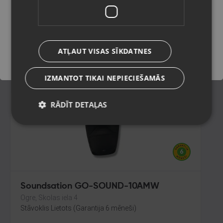
Liepāja, Tirgoņu iela 25
Stāvoklis Mazlietots (Garantija 12 mēneši)
Saglabāt
65.00
€
ATĻAUT VISAS SĪKDATNES
No
2.96
€
/mēn.
IZMANTOT TIKAI NEPIECIEŠAMĀS
RĀDĪT DETAĻAS
Soundsation GO-SOUND-10AMW
Ogre, Skolas iela 4
Stāvoklis Lietots (Garantija 6 mēneši)