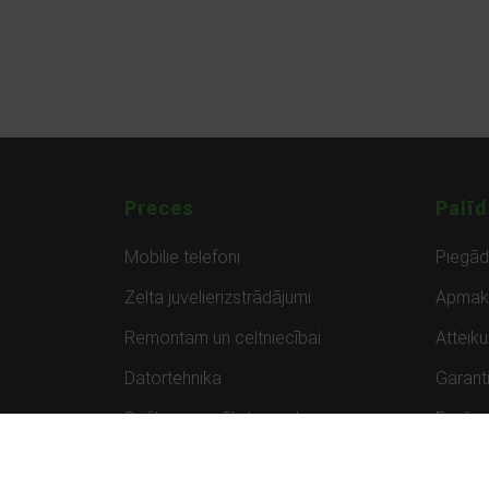
Preces
Palīd
Mobilie telefoni
Piegā
Zelta juvelierizstrādājumi
Apmak
Remontam un celtniecībai
Atteik
Datortehnika
Garanti
Spēles un spēļu konsoles
Preču 
Planšetdatori
Atsau