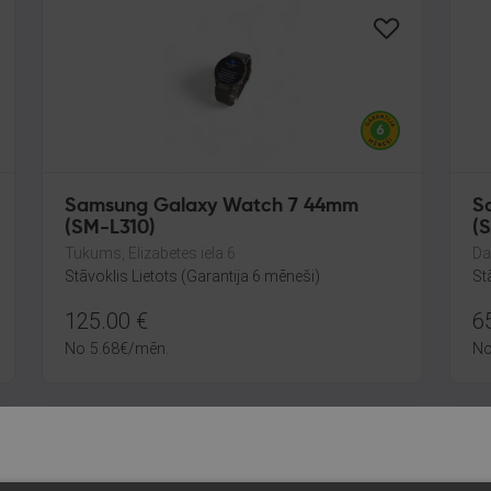
Samsung Galaxy Watch 7 44mm
S
(SM-L310)
(
Tukums, Elizabetes iela 6
Da
Stāvoklis Lietots (Garantija 6 mēneši)
St
125.00
€
6
No
5.68
€
/mēn.
N