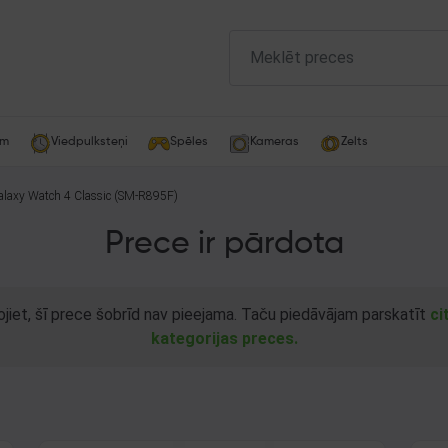
am
Viedpulksteņi
Spēles
Kameras
Zelts
laxy Watch 4 Classic (SM-R895F)
Prece ir pārdota
ojiet, šī prece šobrīd nav pieejama. Taču piedāvājam parskatīt
ci
kategorijas preces.