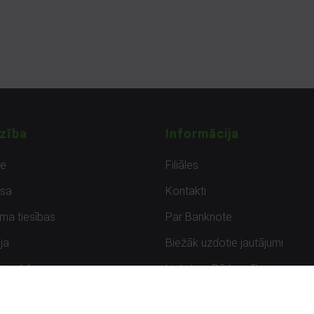
zība
Informācija
de
Filiāles
sa
Kontakti
uma tiesības
Par Banknote
ja
Biežāk uzdotie jautājumi
uzpirkšana
Lietots – Pārbaudīts
ksmes
Noteikumi un privātuma politik