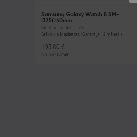
Samsung Galaxy Watch 8 SM-
l325f/40mm
Madona, Saules iela 6a
Stāvoklis Mazlietots (Garantija 12 mēneši)
195.00
€
No
8.87
€
/mēn.