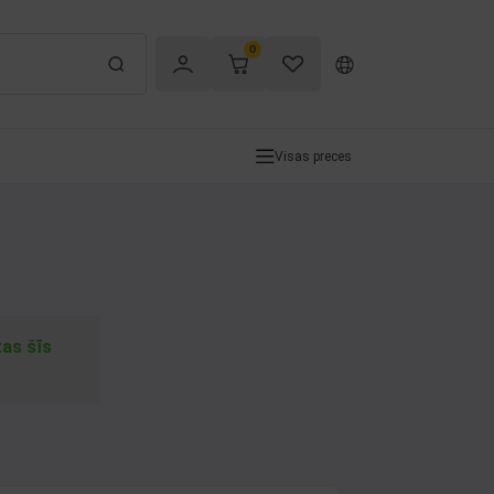
0
Visas preces
tas šīs