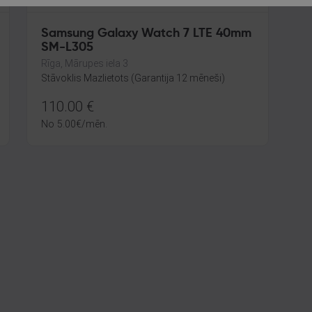
Samsung Galaxy Watch 7 LTE 40mm
SM-L305
Rīga, Mārupes iela 3
Stāvoklis Mazlietots (Garantija 12 mēneši)
110.00
€
No
5.00
€
/mēn.