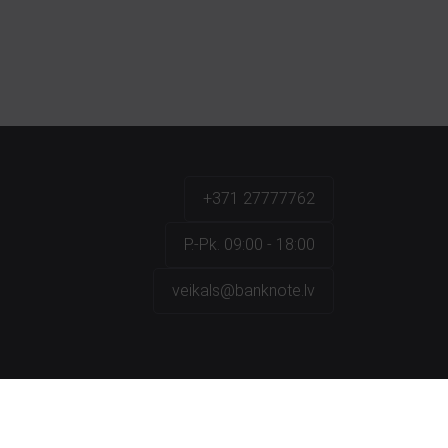
+371 27777762
P.-Pk. 09:00 - 18:00
veikals@banknote.lv
a