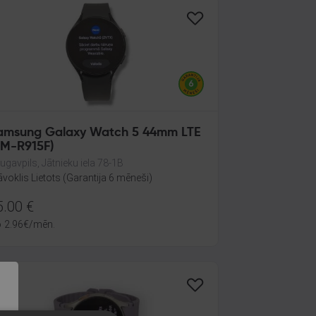
amsung Galaxy Watch 5 44mm LTE
SM-R915F)
ugavpils, Jātnieku iela 78-1B
āvoklis Lietots (Garantija 6 mēneši)
5.00
€
o
2.96
€
/mēn.