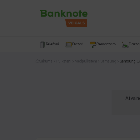
Telefoni
Datori
Remontam
Dārz
Sākums
Pulksteņi
Viedpulksteņi
Samsung
Samsung Ga
Atvain