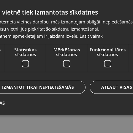
Pasūtījumi tiks piegādāti uz izvēlēto
 vietnē tiek izmantotas sīkdatnes
valsti
nterneta vietnes darbību, mēs izmantojam obligāti nepieciešamās
Vietnes saturs būs attēlots izvēlētajā valodā
su vietni, jūs piekrītat šo sīkdatņu izmantošanai.
Samsung Galaxy Watch 7 44mm
S
tnēm apmeklētājiem ir jāizdara izvēle.
Lasīt vairāk
Valsts
(SM-L310)
(
Jelgava, Rīgas iela 53B
Li
s
Statistikas
Mērķēšanas
Funkcionalitātes
sīkdatnes
sīkdatnes
sīkdatnes
Stāvoklis Mazlietots (Garantija 12 mēneši)
St
135.00
€
1
Valoda
No
6.14
€
/mēn.
N
Latviešu / Latvian
IZMANTOT TIKAI NEPIECIEŠAMĀS
ATĻAUT VISAS
AS
Saglabāt