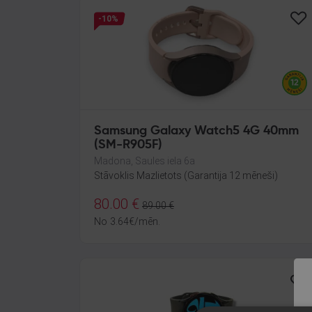
-10%
Samsung Galaxy Watch5 4G 40mm
(SM-R905F)
Madona, Saules iela 6a
Stāvoklis Mazlietots (Garantija 12 mēneši)
80.00
€
89.00
€
No
3.64
€
/mēn.