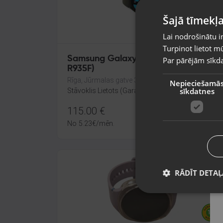
Šajā tīmekļa
Lai nodrošinātu i
Turpinot lietot mū
Samsung Galaxy Watch 6 (SM-
Par pārējām sīkda
R935F)
Rīga, Jūrmalas gatve 30
Nepieciešamā
sīkdatnes
Stāvoklis Lietots (Garantija 6 mēneši)
115.00
€
No
5.23
€
/mēn.
RĀDĪT DETAĻ