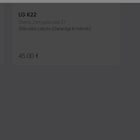
LG K22
Olaine, Zemgales iela 37
Stāvoklis Lietots (Garantija 6 mēneši)
45.00
€