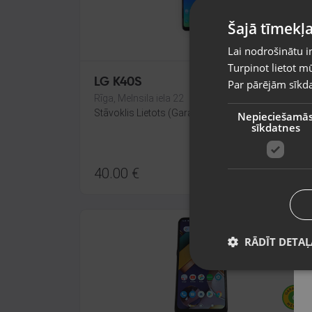
Šajā tīmekļa
Lai nodrošinātu i
Turpinot lietot mū
LG K40S
Par pārējām sīkda
Rīga, Melnsila iela 22
Stāvoklis Lietots (Garantija 6 mēneši)
Nepieciešamā
sīkdatnes
40.00
€
RĀDĪT DETAĻ