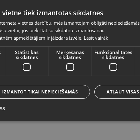
Pasūtījumi tiks piegādāti uz izvēlēto
 vietnē tiek izmantotas sīkdatnes
valsti
nterneta vietnes darbību, mēs izmantojam obligāti nepieciešamās
Vietnes saturs būs attēlots izvēlētajā valodā
su vietni, jūs piekrītat šo sīkdatņu izmantošanai.
LG K40S 2/32GB
L
tnēm apmeklētājiem ir jāizdara izvēle.
Lasīt vairāk
Valsts
Rīga, Jūrmalas gatve 30
Rī
Stāvoklis Lietots (Garantija 6 mēneši)
St
s
Statistikas
Mērķēšanas
Funkcionalitātes
sīkdatnes
sīkdatnes
sīkdatnes
Valoda
35.00
€
2
Latviešu / Latvian
IZMANTOT TIKAI NEPIECIEŠAMĀS
ATĻAUT VISAS
AS
Saglabāt