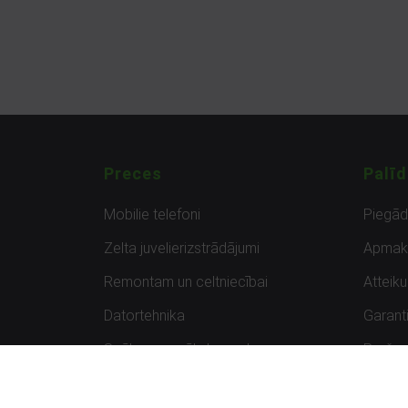
Preces
Palīd
Mobilie telefoni
Piegā
Zelta juvelierizstrādājumi
Apmak
Remontam un celtniecībai
Atteik
Datortehnika
Garanti
Spēles un spēļu konsoles
Preču 
Planšetdatori
Atsau