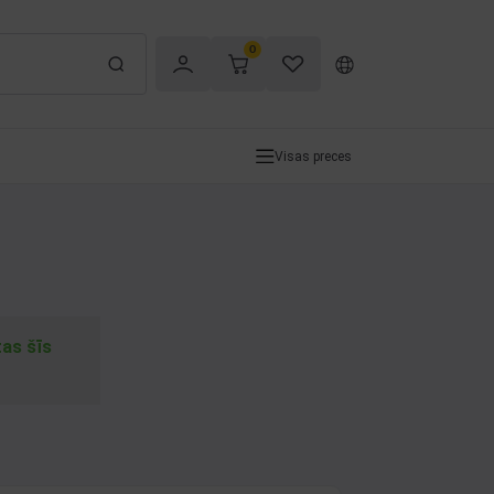
0
Visas preces
tas šīs