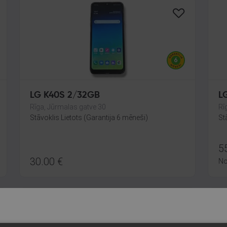
LG K40S 2/32GB
L
Rīga, Jūrmalas gatve 30
Rī
Stāvoklis Lietots (Garantija 6 mēneši)
St
5
30.00
€
N