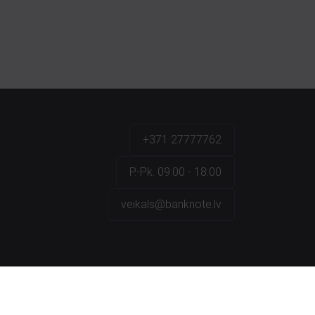
+371 27777762
P.-Pk. 09:00 - 18:00
veikals@banknote.lv
a