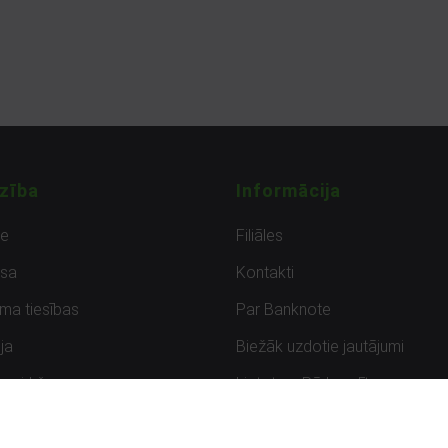
zība
Informācija
de
Filiāles
sa
Kontakti
uma tiesības
Par Banknote
ja
Biežāk uzdotie jautājumi
uzpirkšana
Lietots – Pārbaudīts
ksmes
Noteikumi un privātuma politik