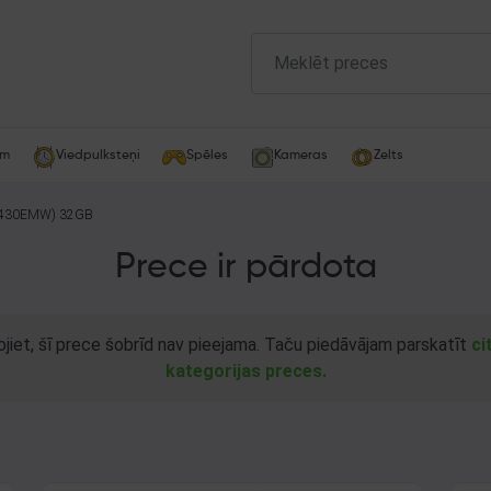
am
Viedpulksteņi
Spēles
Kameras
Zelts
X430EMW) 32GB
Prece ir pārdota
ojiet, šī prece šobrīd nav pieejama. Taču piedāvājam parskatīt
ci
kategorijas preces.