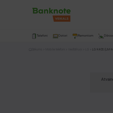
Telefoni
Datori
Remontam
Dārz
Sākums
Mobilie telefoni
Viedtālruņi
LG
LG K40S (LM-
Atvain