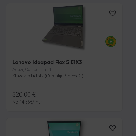
Lenovo Ideapad Flex 5 81X3
Ādaži, Gaujas iela 11
Stāvoklis Lietots (Garantija 6 mēneši)
320.00
€
No
14.55
€
/mēn.