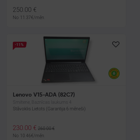
250.00
€
No
11.37
€
/mēn.
-11%
Lenovo V15-ADA (82C7)
Smiltene, Baznīcas laukums 4
Stāvoklis Lietots (Garantija 6 mēneši)
230.00
€
260.00
€
No
10.46
€
/mēn.