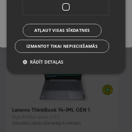
Jelgava, Pasta iela 26B
Stāvoklis Ilgstoši lietots (Garantija 14 dienas)
Saglabāt
75.00
€
ATĻAUT VISAS SĪKDATNES
No
3.41
€
/mēn.
IZMANTOT TIKAI NEPIECIEŠAMĀS
RĀDĪT DETAĻAS
Lenovo ThinkBook 14-IML GEN 1
Rīga, Brīvības gatve 318-2
Stāvoklis Lietots (Garantija 6 mēneši)