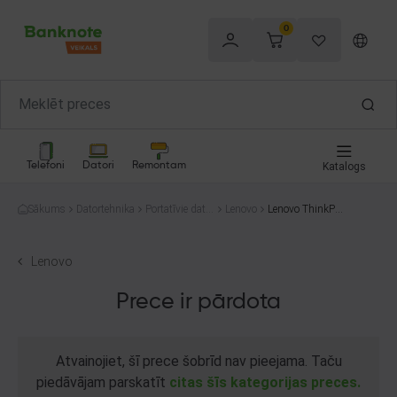
0
Telefoni
Datori
Remontam
Katalogs
Sākums
Datortehnika
Portatīvie dator
Lenovo
Lenovo ThinkPad
i
L470
Lenovo
Prece ir pārdota
Atvainojiet, šī prece šobrīd nav pieejama. Taču
piedāvājam parskatīt
citas šīs kategorijas preces.