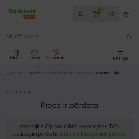
0
Telefoni
Datori
Remontam
Katalogs
Sākums
Datortehnika
Planšetdatori
Samsung
Samsung Galaxy
Tab S5e SM-T72
5 64GB
Samsung
Prece ir pārdota
Atvainojiet, šī prece šobrīd nav pieejama. Taču
piedāvājam parskatīt
citas šīs kategorijas preces.