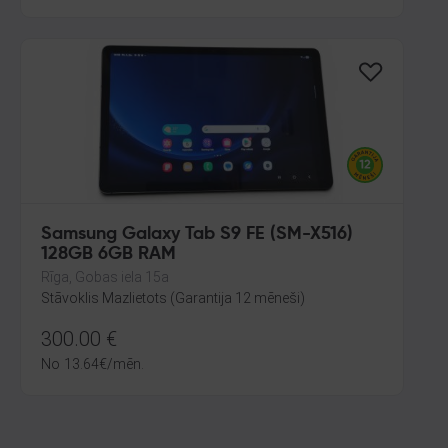
Samsung Galaxy Tab S9 FE (SM-X516)
128GB 6GB RAM
Rīga, Gobas iela 15a
Stāvoklis Mazlietots (Garantija 12 mēneši)
300.00
€
No
13.64
€
/mēn.