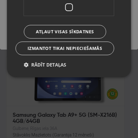
64GB 4GB RAM
Rīga, Dižozolu iela 11
Saglabāt
Stāvoklis Mazlietots (Garantija 12 mēneši)
160.00
€
ATĻAUT VISAS SĪKDATNES
No
7.27
€
/mēn.
IZMANTOT TIKAI NEPIECIEŠAMĀS
RĀDĪT DETAĻAS
Samsung Galaxy Tab A9+ 5G (SM-X216B)
4GB/64GB
Gulbene, Rīgas iela 36A
Stāvoklis Mazlietots (Garantija 12 mēneši)