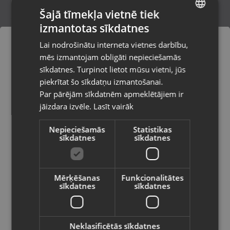
Šajā tīmekļa vietnē tiek
izmantotas sīkdatnes
LATVIAN
Samsung Galaxy Tab A9+ 5G (SM-X216B)
Lai nodrošinātu interneta vietnes darbību,
4GB/64GB
RUSSIAN
mēs izmantojam obligāti nepieciešamās
Rīga, Brīvības gatve 318-2
LITHUANIAN
Stāvoklis Mazlietots (Garantija 12 mēneši)
sīkdatnes. Turpinot lietot mūsu vietni, jūs
Pasūtījumi tiks piegādāti uz
piekrītat šo sīkdatņu izmantošanai.
izvēlēto valsti
160.00
€
Par pārējām sīkdatnēm apmeklētājiem ir
No
7.27
€
/mēn.
jāizdara izvēle.
Lasīt vairāk
Vietnes saturs būs attēlots izvēlētajā
valodā
Nepieciešamās
Statistikas
sīkdatnes
sīkdatnes
Valsts
Mērķēšanas
Funkcionalitātes
sīkdatnes
sīkdatnes
Valoda
Latviešu / Latvian
Neklasificētās sīkdatnes
Samsung Galaxy Tab A9+ 5G (SM-X216B)