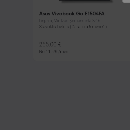
Asus Vivobook Go E1504FA
Liepāja, Mirdzas Ķempes iela 8-16
Stāvoklis Lietots (Garantija 6 mēneši)
255.00
€
No
11.59
€
/mēn.