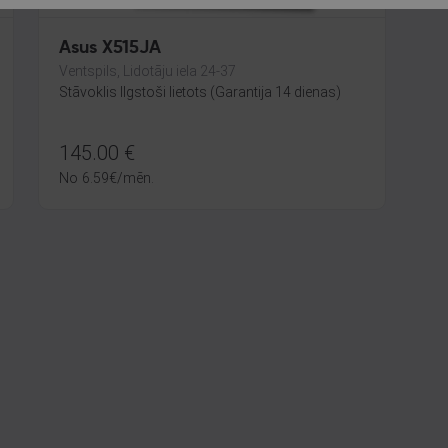
Asus X515JA
Ventspils, Lidotāju iela 24-37
Stāvoklis Ilgstoši lietots (Garantija 14 dienas)
145.00
€
No
6.59
€
/mēn.