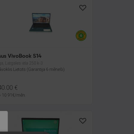
sus VivoBook S14
ga, Latgales iela 250 k-3
āvoklis Lietots (Garantija 6 mēneši)
40.00
€
o
10.91
€
/mēn.