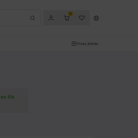
0
Visas preces
tas šīs