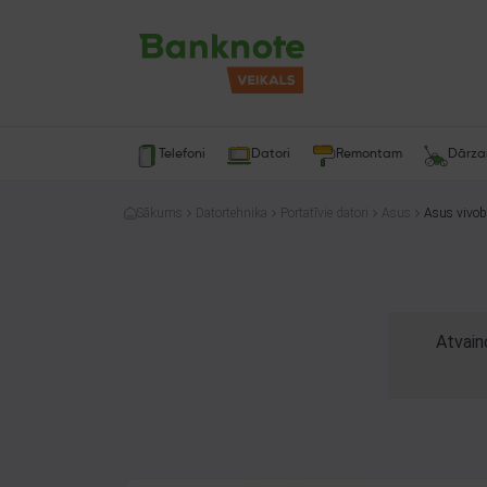
Telefoni
Datori
Remontam
Dārz
Sākums
Datortehnika
Portatīvie datori
Asus
Asus vivo
Atvain