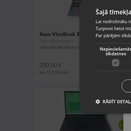
Šajā tīmekļa
Lai nodrošinātu i
Turpinot lietot mū
Asus VivoBook X1603Z
Par pārējām sīkda
Ogre, Skolas iela 4
Stāvoklis Mazlietots (Garantija 12 mēneši)
Nepieciešamā
sīkdatnes
350.00
€
No
15.91
€
/mēn.
RĀDĪT DETAĻ