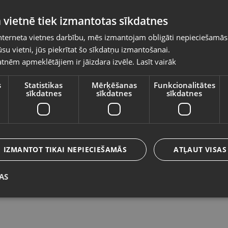
Pasūtījumi tiks piegādāti uz izvēlēto
 vietnē tiek izmantotas sīkdatnes
valsti
nterneta vietnes darbību, mēs izmantojam obligāti nepieciešamās
Vietnes saturs būs attēlots izvēlētajā valodā
su vietni, jūs piekrītat šo sīkdatņu izmantošanai.
Asus ZenBook UM431DA
A
tnēm apmeklētājiem ir jāizdara izvēle.
Lasīt vairāk
Valsts
Rīga, Aleksandra Čaka iela 108-601
Sal
Stāvoklis Lietots (Garantija 6 mēneši)
St
s
Statistikas
Mērķēšanas
Funkcionalitātes
sīkdatnes
sīkdatnes
sīkdatnes
170.00
€
1
Valoda
No
7.73
€
/mēn.
N
Latviešu / Latvian
IZMANTOT TIKAI NEPIECIEŠAMĀS
ATĻAUT VISAS
AS
Saglabāt