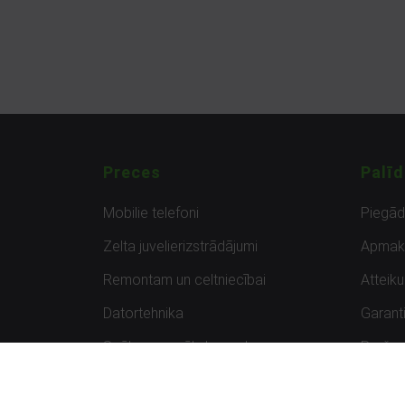
Preces
Palīd
Mobilie telefoni
Piegā
Zelta juvelierizstrādājumi
Apmak
Remontam un celtniecībai
Atteik
Datortehnika
Garanti
Spēles un spēļu konsoles
Preču 
Planšetdatori
Atsau