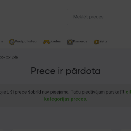
am
Viedpulksteņi
Spēles
Kameras
Zelts
book x512da
Prece ir pārdota
ojiet, šī prece šobrīd nav pieejama. Taču piedāvājam parskatīt
ci
kategorijas preces.