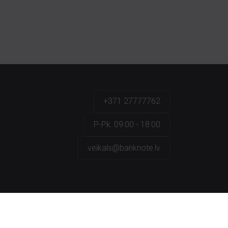
+371 27777762
P.-Pk. 09:00 - 18:00
veikals@banknote.lv
a