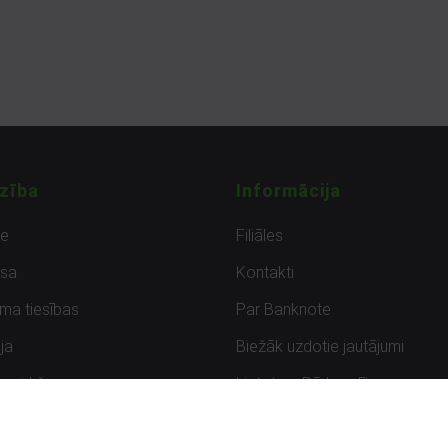
zība
Informācija
de
Filiāles
sa
Kontakti
uma tiesības
Par Banknote
ja
Biežāk uzdotie jautājumi
uzpirkšana
Lietots – Pārbaudīts
ksmes
Noteikumi un privātuma politik