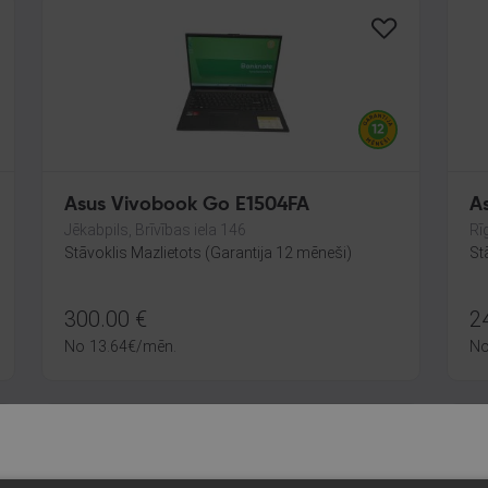
Asus Vivobook Go E1504FA
A
Jēkabpils, Brīvības iela 146
Rī
Stāvoklis Mazlietots (Garantija 12 mēneši)
St
300.00
€
2
No
13.64
€
/mēn.
N