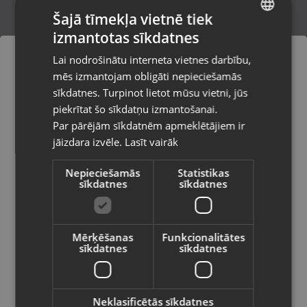
Šajā tīmekļa vietnē tiek
izmantotas sīkdatnes
LATVIAN
Microsoft Xbox One S 1 TB
Lai nodrošinātu interneta vietnes darbību,
Rīga, Melnsila iela 22
RUSSIAN
mēs izmantojam obligāti nepieciešamās
Stāvoklis Lietots (Garantija 6 mēneši)
LITHUANIAN
sīkdatnes. Turpinot lietot mūsu vietni, jūs
Pasūtījumi tiks piegādāti uz
piekrītat šo sīkdatņu izmantošanai.
izvēlēto valsti
110.00
€
Par pārējām sīkdatnēm apmeklētājiem ir
No
5.00
€
/mēn.
jāizdara izvēle.
Lasīt vairāk
Vietnes saturs būs attēlots izvēlētajā
valodā
Nepieciešamās
Statistikas
sīkdatnes
sīkdatnes
Valsts
Mērķēšanas
Funkcionalitātes
sīkdatnes
sīkdatnes
Valoda
Latviešu / Latvian
Neklasificētās sīkdatnes
Microsoft Xbox One S 500GB