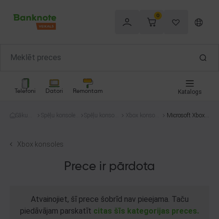
0
Telefoni
Datori
Remontam
Katalogs
Sākum
Spēļu konsoles
Spēļu konsole
Xbox konsole
Microsoft Xbox
s
un spēles
s
s
360 500GB
Xbox konsoles
Prece ir pārdota
Atvainojiet, šī prece šobrīd nav pieejama. Taču
piedāvājam parskatīt
citas šīs kategorijas preces.