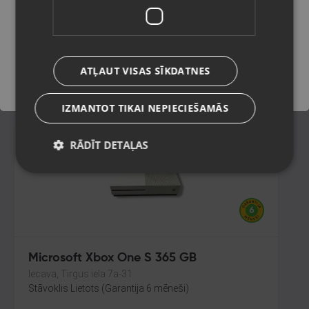
Rīga, Brīvības gatve 318-2
Stāvoklis Lietots (Garantija 6 mēneši)
Saglabāt
105.00
€
ATĻAUT VISAS SĪKDATNES
No
4.77
€
/mēn.
IZMANTOT TIKAI NEPIECIEŠAMĀS
RĀDĪT DETAĻAS
Microsoft Xbox One S 365 GB
Iecava, Tirgus iela 7a-31
Stāvoklis Lietots (Garantija 6 mēneši)