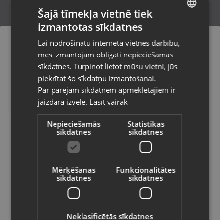
Šajā tīmekļa vietnē tiek
izmantotas sīkdatnes
LATVIAN
Zelta auskari
Lai nodrošinātu interneta vietnes darbību,
Rīga, Jūrmalas gatve 30
RUSSIAN
mēs izmantojam obligāti nepieciešamās
Stāvoklis Restaurēts (Garantija 24 mēneši)
LITHUANIAN
sīkdatnes. Turpinot lietot mūsu vietni, jūs
Pasūtījumi tiks piegādāti uz
piekrītat šo sīkdatņu izmantošanai.
izvēlēto valsti
365.00
€
Par pārējām sīkdatnēm apmeklētājiem ir
No
16.59
€
/mēn.
jāizdara izvēle.
Lasīt vairāk
Vietnes saturs būs attēlots izvēlētajā
valodā
Nepieciešamās
Statistikas
sīkdatnes
sīkdatnes
Valsts
Mērķēšanas
Funkcionalitātes
sīkdatnes
sīkdatnes
Valoda
Latviešu / Latvian
Neklasificētās sīkdatnes
Zelta auskari