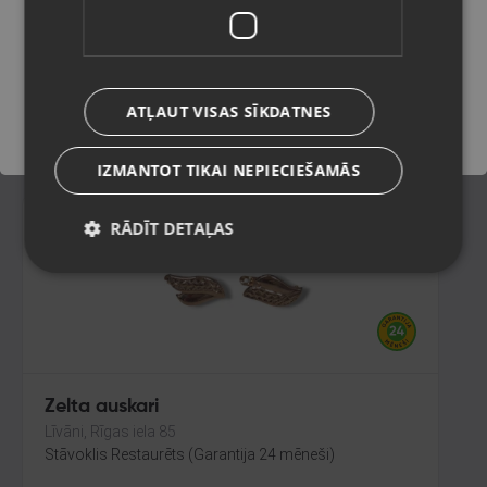
Rīga, Jūrmalas gatve 85
Stāvoklis Restaurēts (Garantija 24 mēneši)
Saglabāt
216.00
€
ATĻAUT VISAS SĪKDATNES
No
9.82
€
/mēn.
IZMANTOT TIKAI NEPIECIEŠAMĀS
RĀDĪT DETAĻAS
Zelta auskari
Līvāni, Rīgas iela 85
Stāvoklis Restaurēts (Garantija 24 mēneši)