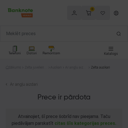
0
Telefoni
Datori
Remontam
Katalogs
Sākums
Zelta juvelierizs
Auskari
Ar angļu aizda
Zelta auskari
trādājumi
ri
Ar angļu aizdari
Prece ir pārdota
Atvainojiet, šī prece šobrīd nav pieejama. Taču
piedāvājam parskatīt
citas šīs kategorijas preces.