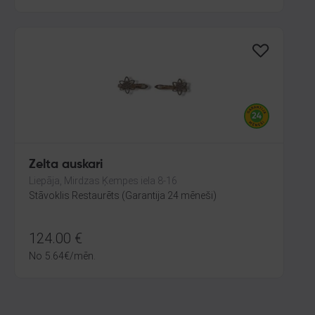
Zelta auskari
Liepāja, Mirdzas Ķempes iela 8-16
Stāvoklis Restaurēts (Garantija 24 mēneši)
124.00
€
No
5.64
€
/mēn.