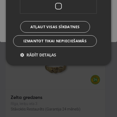
Rīga, Aleksandra Čaka iela 108-601
Stāvoklis Restaurēts (Garantija 24 mēneši)
Saglabāt
338.00
€
ATĻAUT VISAS SĪKDATNES
No
15.37
€
/mēn.
IZMANTOT TIKAI NEPIECIEŠAMĀS
RĀDĪT DETAĻAS
Zelta gredzens
Rīga, Ieriķu iela 3
Stāvoklis Restaurēts (Garantija 24 mēneši)