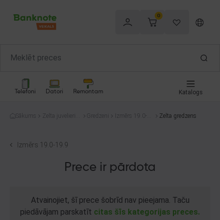
0
Telefoni
Datori
Remontam
Katalogs
Sākums
Zelta juvelierizs
Gredzeni
Izmērs 19.0-1
Zelta gredzens
trādājumi
9.9
Izmērs 19.0-19.9
Prece ir pārdota
Atvainojiet, šī prece šobrīd nav pieejama. Taču
piedāvājam parskatīt
citas šīs kategorijas preces.