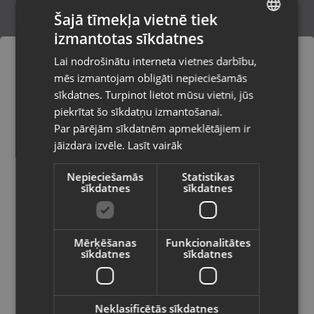
Šajā tīmekļa vietnē tiek
izmantotas sīkdatnes
LATVIAN
Zelta gredzens
Lai nodrošinātu interneta vietnes darbību,
Rīga, Jūrmalas gatve 30
RUSSIAN
mēs izmantojam obligāti nepieciešamās
Stāvoklis Restaurēts (Garantija 24 mēneši)
LITHUANIAN
sīkdatnes. Turpinot lietot mūsu vietni, jūs
Pasūtījumi tiks piegādāti uz
piekrītat šo sīkdatņu izmantošanai.
izvēlēto valsti
Par pārējām sīkdatnēm apmeklētājiem ir
2900.00
€
jāizdara izvēle.
Lasīt vairāk
Vietnes saturs būs attēlots izvēlētajā
valodā
Nepieciešamās
Statistikas
sīkdatnes
sīkdatnes
Valsts
Mērķēšanas
Funkcionalitātes
sīkdatnes
sīkdatnes
Valoda
Latviešu / Latvian
Neklasificētās sīkdatnes
Zelta Gredzens