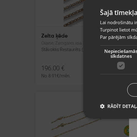
Šajā tīmekļa
Lai nodrošinātu i
Turpinot lietot mū
Zelta ķēde
Par pārējām sīkda
Olaine, Zemgales iela 37
Stāvoklis Restaurēts (Garantija 24 mēneši)
Nepieciešamā
sīkdatnes
196.00
€
No
8.91
€
/mēn.
RĀDĪT DETAĻ