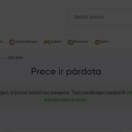
am
Viedpulksteņi
Spēles
Kameras
Zelts
 cm
Zelta ķēde
Prece ir pārdota
ojiet, šī prece šobrīd nav pieejama. Taču piedāvājam parskatīt
ci
kategorijas preces.