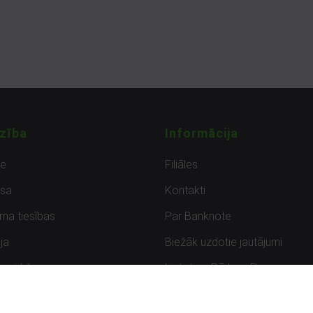
zība
Informācija
de
Filiāles
sa
Kontakti
uma tiesības
Par Banknote
ja
Biežāk uzdotie jautājumi
uzpirkšana
Lietots – Pārbaudīts
ksmes
Noteikumi un privātuma politik