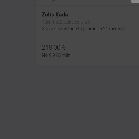
Zelts Ķēde
Tukums, Elizabetes iela 6
Stāvoklis Restaurēts (Garantija 24 mēneši)
218.00
€
No
9.91
€
/mēn.