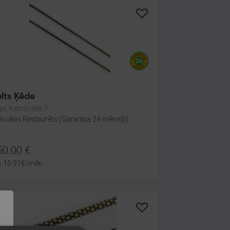
lts Ķēde
ga, Katoļu iela 7
āvoklis Restaurēts (Garantija 24 mēneši)
50.00
€
o
15.91
€
/mēn.