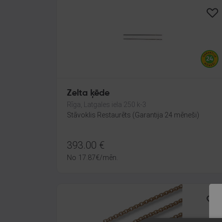
Zelta ķēde
Rīga, Latgales iela 250 k-3
Stāvoklis Restaurēts (Garantija 24 mēneši)
393.00
€
No
17.87
€
/mēn.