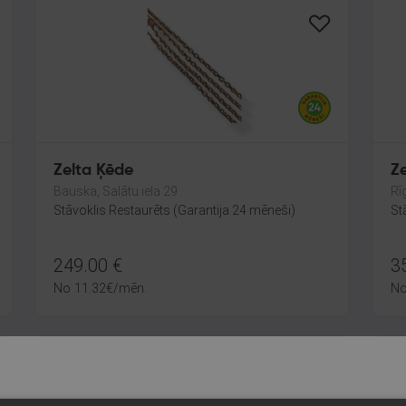
Zelta Ķēde
Ze
Bauska, Salātu iela 29
Rī
Stāvoklis Restaurēts (Garantija 24 mēneši)
St
249.00
€
3
No
11.32
€
/mēn.
N