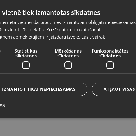
Pasūtījumi tiks piegādāti uz izvēlēto
 vietnē tiek izmantotas sīkdatnes
valsti
nterneta vietnes darbību, mēs izmantojam obligāti nepieciešamās
Vietnes saturs būs attēlots izvēlētajā valodā
su vietni, jūs piekrītat šo sīkdatņu izmantošanai.
Zelts Ķēde
Z
tnēm apmeklētājiem ir jāizdara izvēle.
Lasīt vairāk
Valsts
Rīga, Tilta iela 12
Li
Stāvoklis Restaurēts (Garantija 24 mēneši)
St
s
Statistikas
Mērķēšanas
Funkcionalitātes
sīkdatnes
sīkdatnes
sīkdatnes
391.00
€
3
Valoda
No
17.78
€
/mēn.
N
Latviešu / Latvian
IZMANTOT TIKAI NEPIECIEŠAMĀS
ATĻAUT VISAS
AS
Saglabāt