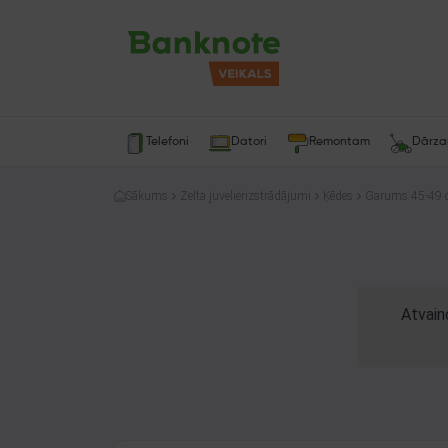
Telefoni
Datori
Remontam
Dārz
Sākums
Zelta juvelierizstrādājumi
Ķēdes
Garums 45-49
Atvain