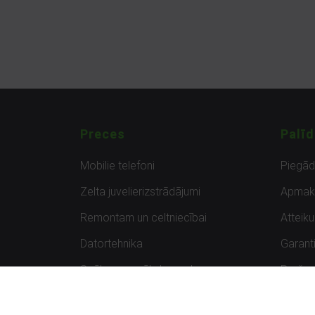
Preces
Palīd
Mobilie telefoni
Piegā
Zelta juvelierizstrādājumi
Apmak
Remontam un celtniecībai
Atteik
Datortehnika
Garanti
Spēles un spēļu konsoles
Preču 
Planšetdatori
Atsau