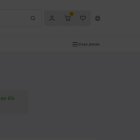
0
Visas preces
tas šīs