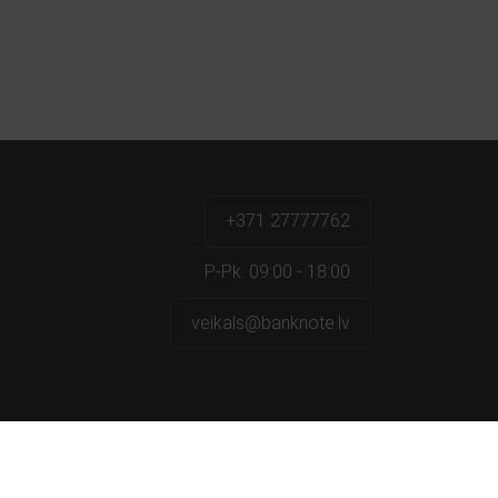
+371 27777762
P.-Pk. 09:00 - 18:00
veikals@banknote.lv
a