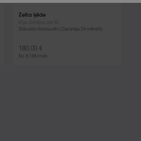
Zelta ķēde
Rīga, Brīvības iela 90
Stāvoklis Restaurēts (Garantija 24 mēneši)
180.00
€
No
8.18
€
/mēn.