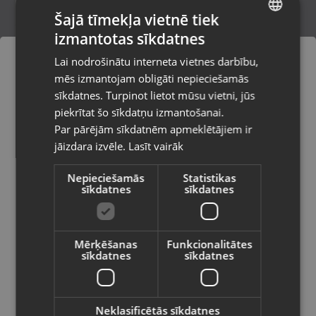
Šajā tīmekļa vietnē tiek
izmantotas sīkdatnes
LATVIAN
Zelts Ķēde
Lai nodrošinātu interneta vietnes darbību,
Daugavpils, Jātnieku iela 78-1B
RUSSIAN
mēs izmantojam obligāti nepieciešamās
Stāvoklis Restaurēts (Garantija 24 mēneši)
LITHUANIAN
sīkdatnes. Turpinot lietot mūsu vietni, jūs
Pasūtījumi tiks piegādāti uz
piekrītat šo sīkdatņu izmantošanai.
izvēlēto valsti
425.00
€
Par pārējām sīkdatnēm apmeklētājiem ir
No
19.32
€
/mēn.
jāizdara izvēle.
Lasīt vairāk
Vietnes saturs būs attēlots izvēlētajā
valodā
Nepieciešamās
Statistikas
sīkdatnes
sīkdatnes
Valsts
Mērķēšanas
Funkcionalitātes
sīkdatnes
sīkdatnes
Valoda
Latviešu / Latvian
Neklasificētās sīkdatnes
Zelta Kaklarota