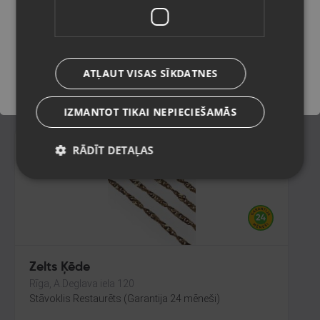
Rīga, Tilta iela 12
Stāvoklis Restaurēts (Garantija 24 mēneši)
Saglabāt
206.00
€
ATĻAUT VISAS SĪKDATNES
No
9.37
€
/mēn.
IZMANTOT TIKAI NEPIECIEŠAMĀS
RĀDĪT DETAĻAS
Zelts Ķēde
Rīga, A.Deglava iela 120
Stāvoklis Restaurēts (Garantija 24 mēneši)