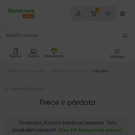
0
Telefoni
Datori
Remontam
Katalogs
Sākums
Zelta juvelierizs
Ķēdes
Garums 40-44
Zelta ķēde
trādājumi
cm
Garums 40-44 cm
Prece ir pārdota
Atvainojiet, šī prece šobrīd nav pieejama. Taču
piedāvājam parskatīt
citas šīs kategorijas preces.