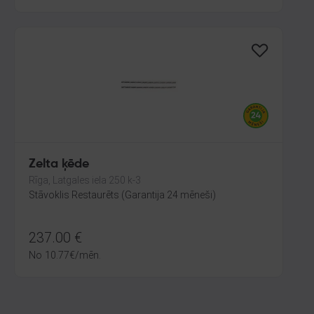
Zelta ķēde
Rīga, Latgales iela 250 k-3
Stāvoklis Restaurēts (Garantija 24 mēneši)
237.00
€
No
10.77
€
/mēn.