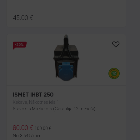
45.00
€
-20%
ISMET IHBT 250
Ķekava, Nākotnes iela 1
Stāvoklis Mazlietots (Garantija 12 mēneši)
80.00
€
100.00
€
No
3.64
€
/mēn.