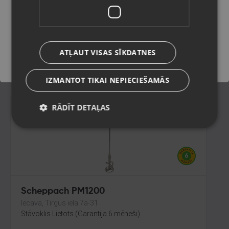
Salaspils, Skolas iela 11
Stāvoklis Jauns (Garantija 24 mēneši)
Saglabāt
ATĻAUT VISAS SĪKDATNES
35.00
€
IZMANTOT TIKAI NEPIECIEŠAMĀS
RĀDĪT DETAĻAS
Scheppach PM1200
Iecava, Tirgus iela 7a-31
Stāvoklis Lietots (Garantija 6 mēneši)