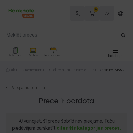
0
Telefoni
Datori
Remontam
Katalogs
Sākum
Remontam un
Elektroinstru
Pārējie instru
Mar-Pol M5590
s
celtniecībai
menti
menti
5
Pārējie instrumenti
Prece ir pārdota
Atvainojiet, šī prece šobrīd nav pieejama. Taču
piedāvājam parskatīt
citas šīs kategorijas preces.