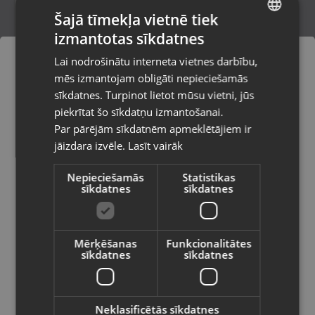
Šajā tīmekļa vietnē tiek
izmantotas sīkdatnes
LATVIAN
Makita BMR100
Lai nodrošinātu interneta vietnes darbību,
Talsi, Kr. Valdemāra iela 8
RUSSIAN
mēs izmantojam obligāti nepieciešamās
Stāvoklis Ilgstoši lietots (Garantija 14 dienas)
LITHUANIAN
sīkdatnes. Turpinot lietot mūsu vietni, jūs
Pasūtījumi tiks piegādāti uz
piekrītat šo sīkdatņu izmantošanai.
izvēlēto valsti
80.00
€
Par pārējām sīkdatnēm apmeklētājiem ir
No
3.64
€
/mēn.
jāizdara izvēle.
Lasīt vairāk
Vietnes saturs būs attēlots izvēlētajā
valodā
Nepieciešamās
Statistikas
sīkdatnes
sīkdatnes
Valsts
Mērķēšanas
Funkcionalitātes
sīkdatnes
sīkdatnes
Valoda
Latviešu / Latvian
Neklasificētās sīkdatnes
PARKSIDE PAR 4 A1