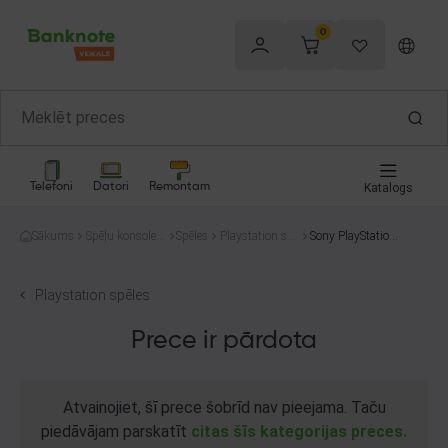
0
Telefoni
Datori
Remontam
Katalogs
Sākums
Spēļu konsoles
Spēles
Playstation spē
Sony PlayStation
un spēles
les
4 Battlefield 1
Playstation spēles
Prece ir pārdota
Atvainojiet, šī prece šobrīd nav pieejama. Taču
piedāvājam parskatīt
citas šīs kategorijas preces.