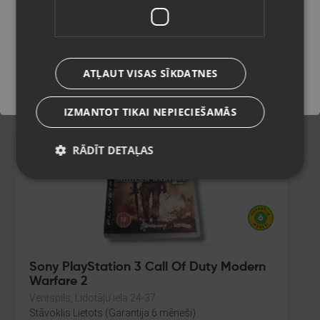
Rīga, Centrāltirgus iela 3
Stāvoklis Jauns (Garantija 24 mēneši)
Saglabāt
ATĻAUT VISAS SĪKDATNES
10.00
€
IZMANTOT TIKAI NEPIECIEŠAMĀS
RĀDĪT DETAĻAS
Sony PlayStation 3 Call Of Duty Modern
Warfare 2
Ventspils, Lidotāju iela 24-37
Stāvoklis Lietots (Garantija 6 mēneši)