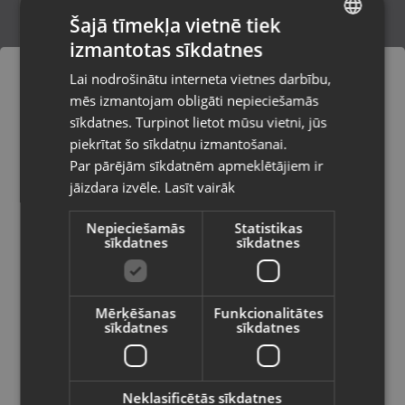
Šajā tīmekļa vietnē tiek
izmantotas sīkdatnes
LATVIAN
Sony PlayStation 4 Tearaway Im Folded
Lai nodrošinātu interneta vietnes darbību,
Līvāni, Rīgas iela 85
RUSSIAN
mēs izmantojam obligāti nepieciešamās
Stāvoklis Lietots (Garantija 6 mēneši)
LITHUANIAN
sīkdatnes. Turpinot lietot mūsu vietni, jūs
Pasūtījumi tiks piegādāti uz
piekrītat šo sīkdatņu izmantošanai.
izvēlēto valsti
Par pārējām sīkdatnēm apmeklētājiem ir
9.00
€
jāizdara izvēle.
Lasīt vairāk
Vietnes saturs būs attēlots izvēlētajā
valodā
Nepieciešamās
Statistikas
sīkdatnes
sīkdatnes
Valsts
Mērķēšanas
Funkcionalitātes
sīkdatnes
sīkdatnes
Valoda
Latviešu / Latvian
Neklasificētās sīkdatnes
Sony PlayStation 4 WATGH DOGS