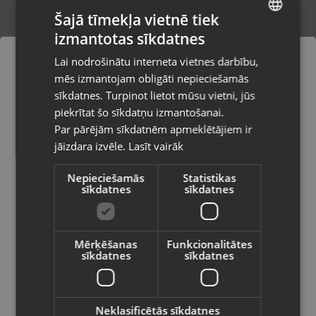
Šajā tīmekļa vietnē tiek
izmantotas sīkdatnes
LATVIAN
Microsoft XBox X Series (Witcher Wild
Lai nodrošinātu interneta vietnes darbību,
Hunt)
RUSSIAN
mēs izmantojam obligāti nepieciešamās
Rīga, Brīvības gatve 432
LITHUANIAN
Stāvoklis Lietots (Garantija 6 mēneši)
sīkdatnes. Turpinot lietot mūsu vietni, jūs
Pasūtījumi tiks piegādāti uz
piekrītat šo sīkdatņu izmantošanai.
izvēlēto valsti
Par pārējām sīkdatnēm apmeklētājiem ir
14.00
€
jāizdara izvēle.
Lasīt vairāk
Vietnes saturs būs attēlots izvēlētajā
valodā
Nepieciešamās
Statistikas
sīkdatnes
sīkdatnes
Valsts
Mērķēšanas
Funkcionalitātes
sīkdatnes
sīkdatnes
Valoda
Latviešu / Latvian
Neklasificētās sīkdatnes
Xbox One Cyberpunk 2077