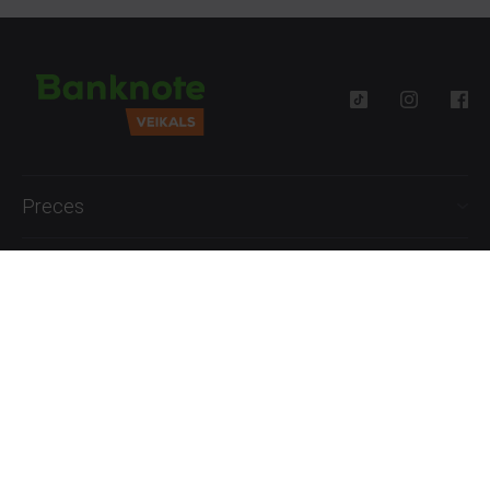
Preces
Palīdzība
Informācija
+371 27777762
P.-Pk. 09:00 - 18:00