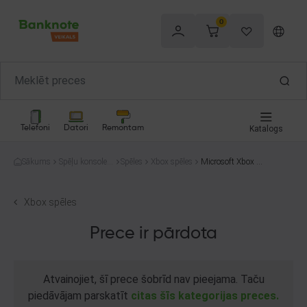
0
Telefoni
Datori
Remontam
Katalogs
Sākums
Spēļu konsoles
Spēles
Xbox spēles
Microsoft Xbox O
un spēles
ne Battlefield 1
Xbox spēles
Prece ir pārdota
Atvainojiet, šī prece šobrīd nav pieejama. Taču
piedāvājam parskatīt
citas šīs kategorijas preces.