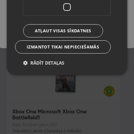
Jūrmala, Nometņu iela 12-8
Stāvoklis Lietots (Garantija 6 mēneši)
Saglabāt
ATĻAUT VISAS SĪKDATNES
18.00
€
IZMANTOT TIKAI NEPIECIEŠAMĀS
RĀDĪT DETAĻAS
Xbox One Microsoft Xbox One
Battlefleld1
Rīga, Brīvības gatve 432
Stāvoklis Lietots (Garantija 6 mēneši)