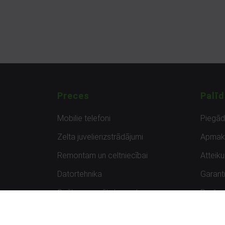
Preces
Palīd
Mobilie telefoni
Piegā
Zelta juvelierizstrādājumi
Apmak
Remontam un celtniecībai
Atteik
Datortehnika
Garanti
Spēles un spēļu konsoles
Preču 
Planšetdatori
Atsau