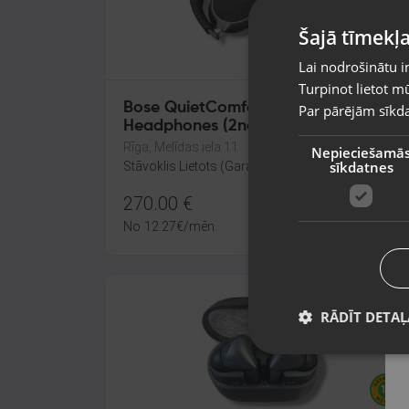
Šajā tīmekļa
Lai nodrošinātu i
Turpinot lietot mū
Bose QuietComfort Ultra
Par pārējām sīkda
Headphones (2nd Gen)
Rīga, Melīdas iela 11
Nepieciešamā
sīkdatnes
Stāvoklis Lietots (Garantija 6 mēneši)
270.00
€
No
12.27
€
/mēn.
RĀDĪT DETAĻ