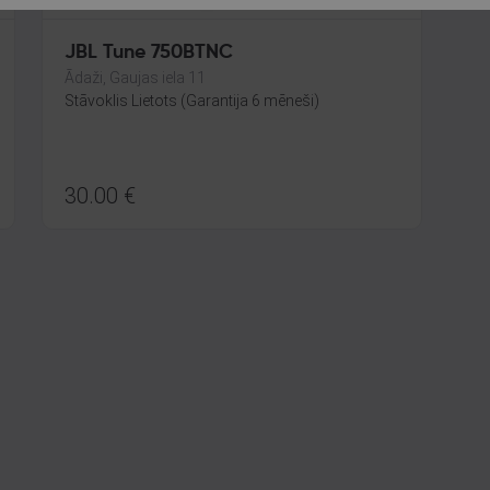
JBL Tune 750BTNC
Ādaži, Gaujas iela 11
Stāvoklis Lietots (Garantija 6 mēneši)
30.00
€