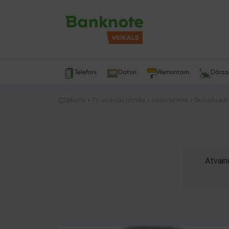
Telefoni
Datori
Remontam
Dārz
Sākums
TV un audio tehnika
Audio tehnika
Bezvadu aus
Atvain