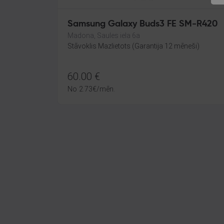
Samsung Galaxy Buds3 FE SM-R420
Madona, Saules iela 6a
Stāvoklis Mazlietots (Garantija 12 mēneši)
60.00
€
No
2.73
€
/mēn.