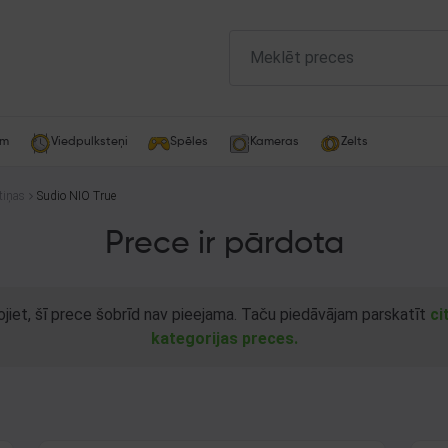
am
Viedpulksteņi
Spēles
Kameras
Zelts
tiņas
Sudio NIO True
Prece ir pārdota
ojiet, šī prece šobrīd nav pieejama. Taču piedāvājam parskatīt
ci
kategorijas preces.