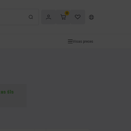
0
Visas preces
tas šīs