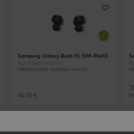
Samsung Galaxy Buds FE (SM-R400)
S
Rīga, A.Deglava iela 120
Rī
Stāvoklis Lietots (Garantija 6 mēneši)
St
7
40.00
€
N