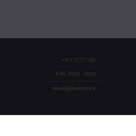
+371 27777762
P.-Pk. 09:00 - 18:00
veikals@banknote.lv
a