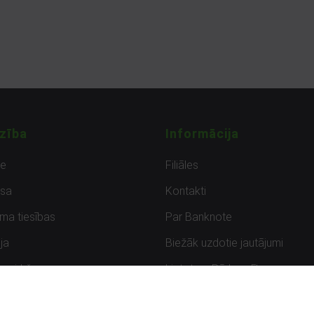
zība
Informācija
de
Filiāles
sa
Kontakti
uma tiesības
Par Banknote
ja
Biežāk uzdotie jautājumi
uzpirkšana
Lietots – Pārbaudīts
ksmes
Noteikumi un privātuma politik