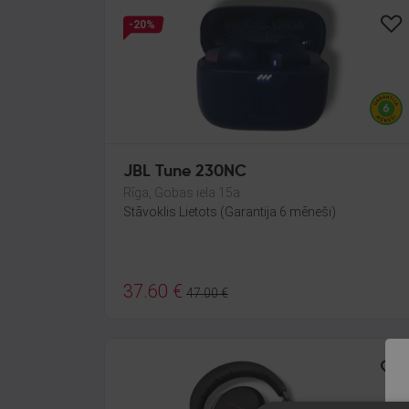
-20%
JBL Tune 230NC
Rīga, Gobas iela 15a
Stāvoklis Lietots (Garantija 6 mēneši)
37.60
€
47.00
€