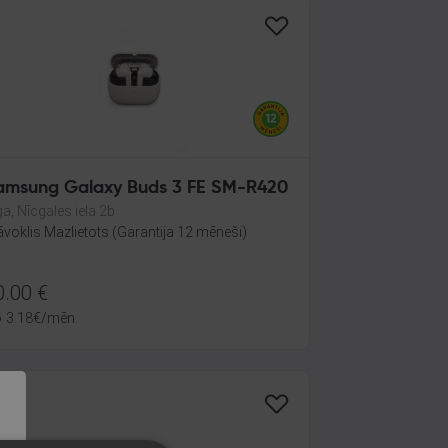
amsung Galaxy Buds 3 FE SM-R420
ga, Nīcgales iela 2b
āvoklis Mazlietots (Garantija 12 mēneši)
0.00
€
o
3.18
€
/mēn.