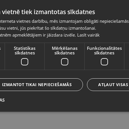
Pasūtījumi tiks piegādāti uz izvēlēto
 vietnē tiek izmantotas sīkdatnes
valsti
nterneta vietnes darbību, mēs izmantojam obligāti nepieciešamās
Vietnes saturs būs attēlots izvēlētajā valodā
su vietni, jūs piekrītat šo sīkdatņu izmantošanai.
Apple AirPods 4 (A3058, A3053,
A
tnēm apmeklētājiem ir jāizdara izvēle.
Lasīt vairāk
Valsts
A3050, A3054 )
A
Rīga, Kurzemes prospekts 59a
Rī
s
Statistikas
Mērķēšanas
Funkcionalitātes
sīkdatnes
sīkdatnes
sīkdatnes
Stāvoklis Lietots (Garantija 6 mēneši)
St
85.00
€
9
Valoda
No
3.86
€
/mēn.
N
Latviešu / Latvian
IZMANTOT TIKAI NEPIECIEŠAMĀS
ATĻAUT VISAS
AS
Saglabāt