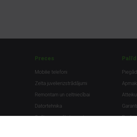
Preces
Palīd
Mobilie telefoni
Piegā
Zelta juvelierizstrādājumi
Apmak
Remontam un celtniecībai
Atteik
Datortehnika
Garanti
Spēles un spēļu konsoles
Preču 
Planšetdatori
Atsau