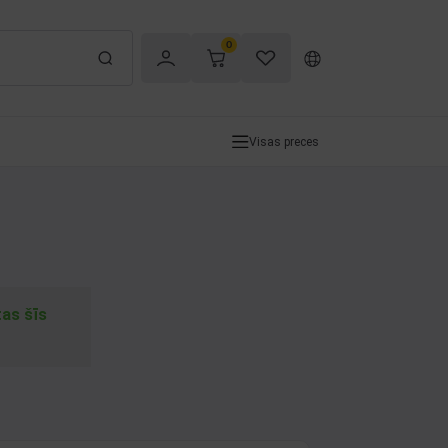
0
Visas preces
tas šīs