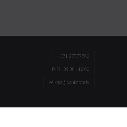
+371 27777762
P.-Pk. 09:00 - 18:00
veikals@banknote.lv
a