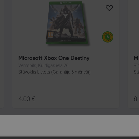
Microsoft Xbox One Destiny
Mi
Ventspils, Kuldīgas iela 26
Rī
Stāvoklis Lietots (Garantija 6 mēneši)
St
4.00
€
8