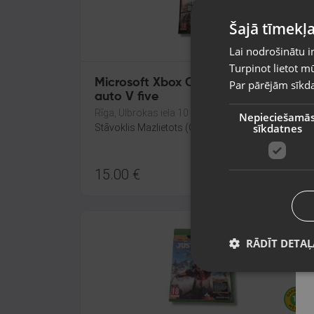
Šajā tīmekļa
Lai nodrošinātu i
Turpinot lietot mū
Microsoft Xbox One Grand thert
Par pārējām sīkda
auto V five
Rīga, Ulbrokas iela 10
Nepieciešamā
sīkdatnes
Stāvoklis Mazlietots (Garantija 12 mēneši)
15.00
€
RĀDĪT DETAĻ