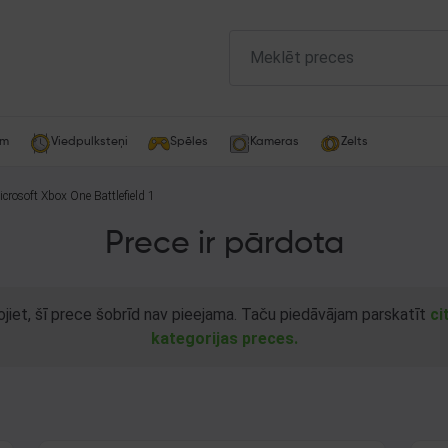
am
Viedpulksteņi
Spēles
Kameras
Zelts
crosoft Xbox One Battlefield 1
Prece ir pārdota
ojiet, šī prece šobrīd nav pieejama. Taču piedāvājam parskatīt
ci
kategorijas preces.