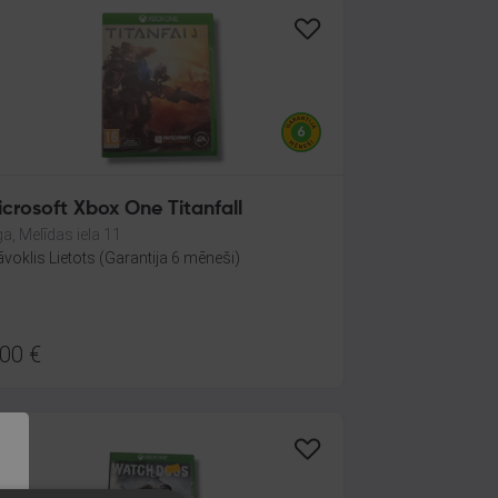
crosoft Xbox One Titanfall
ga, Melīdas iela 11
āvoklis Lietots (Garantija 6 mēneši)
.00
€