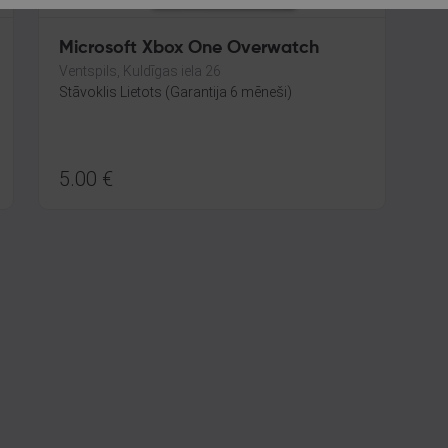
Microsoft Xbox One Overwatch
Ventspils, Kuldīgas iela 26
Stāvoklis Lietots (Garantija 6 mēneši)
5.00
€