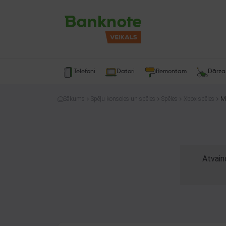
Telefoni
Datori
Remontam
Dārz
Sākums
Spēļu konsoles un spēles
Spēles
Xbox spēles
Mi
Atvain