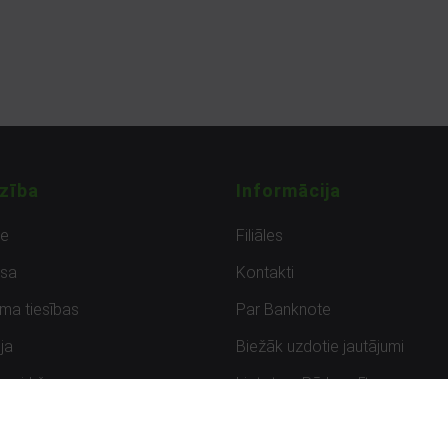
zība
Informācija
de
Filiāles
sa
Kontakti
uma tiesības
Par Banknote
ja
Biežāk uzdotie jautājumi
uzpirkšana
Lietots – Pārbaudīts
ksmes
Noteikumi un privātuma politik