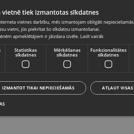
Pasūtījumi tiks piegādāti uz izvēlēto
 vietnē tiek izmantotas sīkdatnes
valsti
nterneta vietnes darbību, mēs izmantojam obligāti nepieciešamās
Vietnes saturs būs attēlots izvēlētajā valodā
su vietni, jūs piekrītat šo sīkdatņu izmantošanai.
Microsoft Xbox One The Elder Scrolls
M
tnēm apmeklētājiem ir jāizdara izvēle.
Lasīt vairāk
Valsts
Daugavpils, Saules iela 55
Rī
Stāvoklis Lietots (Garantija 6 mēneši)
St
s
Statistikas
Mērķēšanas
Funkcionalitātes
sīkdatnes
sīkdatnes
sīkdatnes
Valoda
5.00
€
6
Latviešu / Latvian
IZMANTOT TIKAI NEPIECIEŠAMĀS
ATĻAUT VISAS
AS
Saglabāt