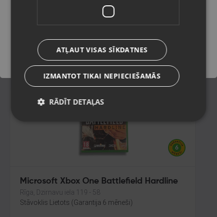
Definitive Edition
Rīga, Čiekurkalna 2. līnija 30
Saglabāt
Stāvoklis Lietots (Garantija 6 mēneši)
ATĻAUT VISAS SĪKDATNES
7.00
€
IZMANTOT TIKAI NEPIECIEŠAMĀS
RĀDĪT DETAĻAS
Microsoft Xbox One Battlefield Hardline
Rīga, Dzirnavu iela 119 - 58
Stāvoklis Lietots (Garantija 6 mēneši)