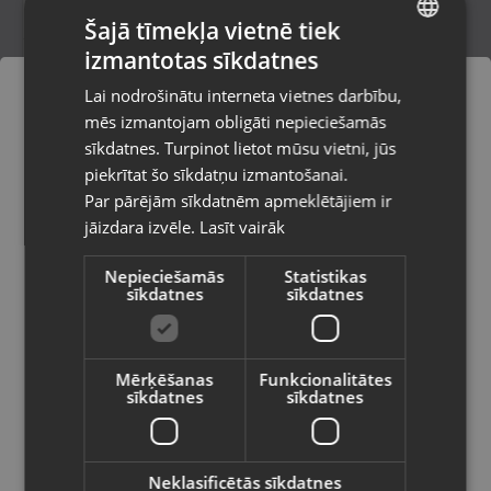
Šajā tīmekļa vietnē tiek
izmantotas sīkdatnes
LATVIAN
Microsoft Xbox 360 Mass Effect
Lai nodrošinātu interneta vietnes darbību,
Aizkraukle, Spīdolas iela 17
RUSSIAN
mēs izmantojam obligāti nepieciešamās
Stāvoklis Lietots (Garantija 6 mēneši)
LITHUANIAN
sīkdatnes. Turpinot lietot mūsu vietni, jūs
Pasūtījumi tiks piegādāti uz
piekrītat šo sīkdatņu izmantošanai.
izvēlēto valsti
Par pārējām sīkdatnēm apmeklētājiem ir
5.00
€
jāizdara izvēle.
Lasīt vairāk
Vietnes saturs būs attēlots izvēlētajā
valodā
Nepieciešamās
Statistikas
sīkdatnes
sīkdatnes
Valsts
Mērķēšanas
Funkcionalitātes
sīkdatnes
sīkdatnes
Valoda
Latviešu / Latvian
Neklasificētās sīkdatnes
Microsoft Xbox One Dishonored