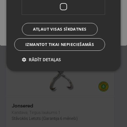
Rīga, Katoļu iela 7
Stāvoklis Jauns (Garantija 24 mēneši)
Saglabāt
ATĻAUT VISAS SĪKDATNES
21.00
€
IZMANTOT TIKAI NEPIECIEŠAMĀS
RĀDĪT DETAĻAS
Jonsered
Kandava, Tirgus laukums 1
Stāvoklis Lietots (Garantija 6 mēneši)