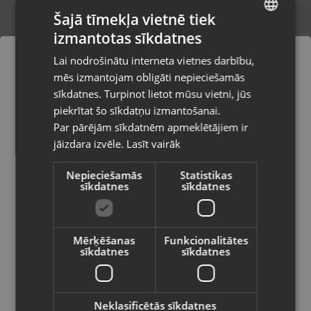
Šajā tīmekļa vietnē tiek
izmantotas sīkdatnes
LATVIAN
Bellota Garden line 3555
Lai nodrošinātu interneta vietnes darbību,
Rēzekne, Atbrīvošanas aleja 119
RUSSIAN
mēs izmantojam obligāti nepieciešamās
Stāvoklis Jauns (Garantija 24 mēneši)
LITHUANIAN
sīkdatnes. Turpinot lietot mūsu vietni, jūs
Pasūtījumi tiks piegādāti uz
piekrītat šo sīkdatņu izmantošanai.
izvēlēto valsti
Par pārējām sīkdatnēm apmeklētājiem ir
13.00
€
jāizdara izvēle.
Lasīt vairāk
Vietnes saturs būs attēlots izvēlētajā
valodā
Nepieciešamās
Statistikas
sīkdatnes
sīkdatnes
Valsts
Mērķēšanas
Funkcionalitātes
sīkdatnes
sīkdatnes
Valoda
Latviešu / Latvian
Neklasificētās sīkdatnes
Bellota 3412