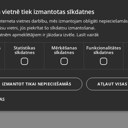
Pasūtījumi tiks piegādāti uz izvēlēto
 vietnē tiek izmantotas sīkdatnes
valsti
nterneta vietnes darbību, mēs izmantojam obligāti nepieciešamās
Vietnes saturs būs attēlots izvēlētajā valodā
su vietni, jūs piekrītat šo sīkdatņu izmantošanai.
Microsoft Xbox One Evolve
M
tnēm apmeklētājiem ir jāizdara izvēle.
Lasīt vairāk
Valsts
Ventspils, Lidotāju iela 24-37
Ve
Stāvoklis Lietots (Garantija 6 mēneši)
St
s
Statistikas
Mērķēšanas
Funkcionalitātes
sīkdatnes
sīkdatnes
sīkdatnes
Valoda
4.00
€
8
Latviešu / Latvian
IZMANTOT TIKAI NEPIECIEŠAMĀS
ATĻAUT VISAS
AS
Saglabāt