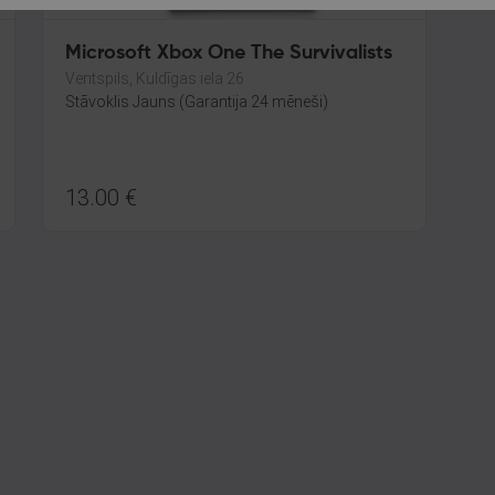
Microsoft Xbox One The Survivalists
Ventspils, Kuldīgas iela 26
Stāvoklis Jauns (Garantija 24 mēneši)
13.00
€