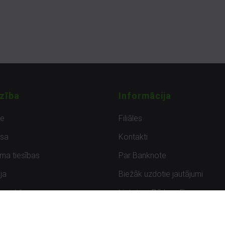
zība
Informācija
de
Filiāles
sa
Kontakti
uma tiesības
Par Banknote
ja
Biežāk uzdotie jautājumi
uzpirkšana
Lietots – Pārbaudīts
ksmes
Noteikumi un privātuma politik