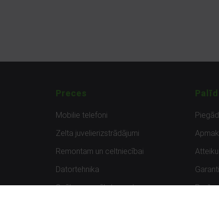
Preces
Palīd
Mobilie telefoni
Piegā
Zelta juvelierizstrādājumi
Apmak
Remontam un celtniecībai
Atteik
Datortehnika
Garanti
Spēles un spēļu konsoles
Preču 
Planšetdatori
Atsau