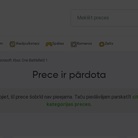
am
Viedpulksteņi
Spēles
Kameras
Zelts
crosoft Xbox One Battlefield 1
Prece ir pārdota
ojiet, šī prece šobrīd nav pieejama. Taču piedāvājam parskatīt
ci
kategorijas preces.