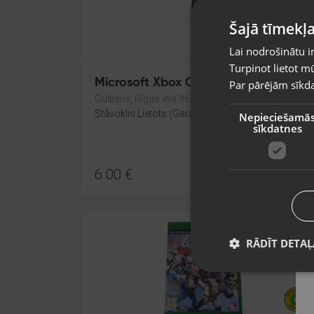
Šajā tīmekļa
Lai nodrošinātu i
Turpinot lietot mū
Microsoft Xbox One EVOLVE
Par pārējām sīkda
Gulbene, Rīgas iela 36A
Stāvoklis Lietots (Garantija 6 mēneši)
Nepieciešamā
sīkdatnes
6.00
€
RĀDĪT DETAĻ