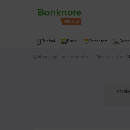
Telefoni
Datori
Remontam
Dārz
Sākums
Spēļu konsoles un spēles
Spēles
Xbox spēles
Mi
Atvain