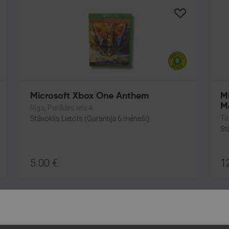
Microsoft Xbox One Anthem
M
M
Rīga, Parādes iela 4
Ta
Stāvoklis Lietots (Garantija 6 mēneši)
St
5.00
€
1