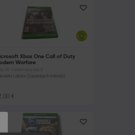
icrosoft Xbox One Call of Duty
odern Warfare
lsi, Kr. Valdemāra iela 8
āvoklis Lietots (Garantija 6 mēneši)
2.00
€