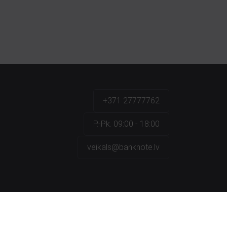
+371 27777762
P.-Pk. 09:00 - 18:00
veikals@banknote.lv
a