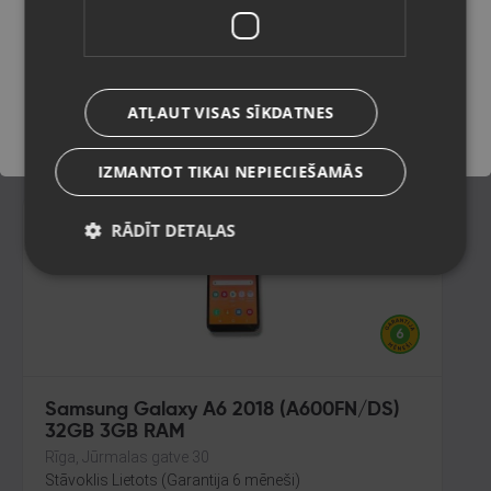
128GB
Ogre, Skolas iela 4
Saglabāt
Stāvoklis Mazlietots (Garantija 12 mēneši)
240.00
€
ATĻAUT VISAS SĪKDATNES
No
10.91
€
/mēn.
IZMANTOT TIKAI NEPIECIEŠAMĀS
RĀDĪT DETAĻAS
Samsung Galaxy A6 2018 (A600FN/DS)
32GB 3GB RAM
Rīga, Jūrmalas gatve 30
Stāvoklis Lietots (Garantija 6 mēneši)