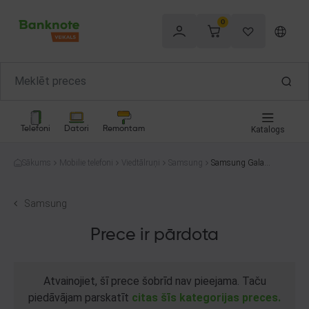
0
Telefoni
Datori
Remontam
Katalogs
Sākums
Mobilie telefoni
Viedtālruņi
Samsung
Samsung Galaxy
A54 SM-A546B/
DS 128GB
Samsung
Prece ir pārdota
Atvainojiet, šī prece šobrīd nav pieejama. Taču
piedāvājam parskatīt
citas šīs kategorijas preces.