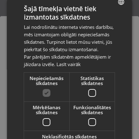
Šajā tīmekļa vietnē tiek
izmantotas sīkdatnes
LATVIAN
Samsung Galaxy S21 FE 5G (G990B/DS)
Lai nodrošinātu interneta vietnes darbību,
256GB
RUSSIAN
mēs izmantojam obligāti nepieciešamās
Daugavpils, 18.novembra iela 171-31
LITHUANIAN
Stāvoklis Lietots (Garantija 6 mēneši)
sīkdatnes. Turpinot lietot mūsu vietni, jūs
Pasūtījumi tiks piegādāti uz
piekrītat šo sīkdatņu izmantošanai.
izvēlēto valsti
150.00
€
Par pārējām sīkdatnēm apmeklētājiem ir
No
6.82
€
/mēn.
jāizdara izvēle.
Lasīt vairāk
Vietnes saturs būs attēlots izvēlētajā
valodā
Nepieciešamās
Statistikas
sīkdatnes
sīkdatnes
Valsts
Mērķēšanas
Funkcionalitātes
sīkdatnes
sīkdatnes
Valoda
Latviešu / Latvian
Neklasificētās sīkdatnes
Samsung Galaxy S22+ 5G S906B/DS