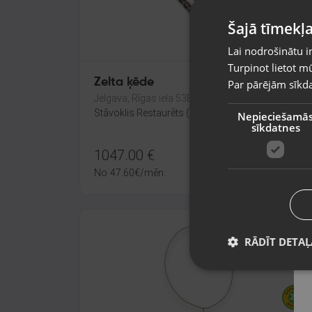
Šajā tīmekļa
Lai nodrošinātu i
Turpinot lietot mū
Zelta ķēde
Par pārējām sīkda
Jelgava, Rīgas iela 53B
Stāvoklis Restaurēts (Garantija 24 mēneši)
Nepieciešamā
sīkdatnes
1047.00
€
No
47.60
€
/mēn.
RĀDĪT DETAĻ