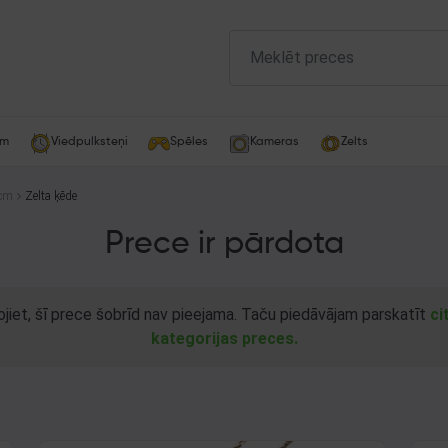
am
Viedpulksteņi
Spēles
Kameras
Zelts
 cm
Zelta ķēde
Prece ir pārdota
ojiet, šī prece šobrīd nav pieejama. Taču piedāvājam parskatīt
ci
kategorijas preces.