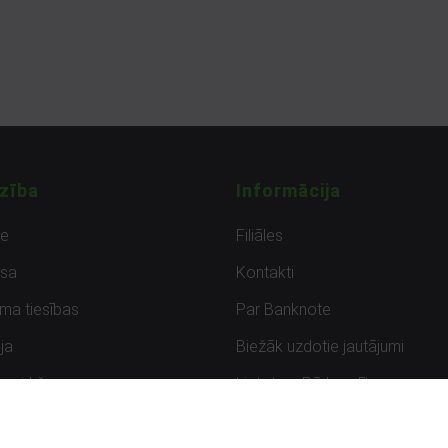
zība
Informācija
de
Filiāles
sa
Kontakti
uma tiesības
Par Banknote
ja
Biežāk uzdotie jautājumi
uzpirkšana
Lietots – Pārbaudīts
ksmes
Noteikumi un privātuma politik