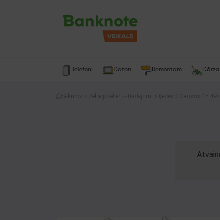
Telefoni
Datori
Remontam
Dārz
Sākums
Zelta juvelierizstrādājumi
Ķēdes
Garums 45-49
Atvain