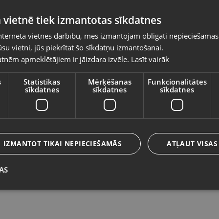
Pasūtījumi tiks piegādāti uz izvēlēto
 vietnē tiek izmantotas sīkdatnes
valsti
nterneta vietnes darbību, mēs izmantojam obligāti nepieciešamās
Vietnes saturs būs attēlots izvēlētajā valodā
su vietni, jūs piekrītat šo sīkdatņu izmantošanai.
Zelta Ķēde
Ze
tnēm apmeklētājiem ir jāizdara izvēle.
Lasīt vairāk
Valsts
Rīga, Melīdas iela 11
Gu
Stāvoklis Restaurēts (Garantija 24 mēneši)
St
s
Statistikas
Mērķēšanas
Funkcionalitātes
sīkdatnes
sīkdatnes
sīkdatnes
650.00
€
2
Valoda
No
29.55
€
/mēn.
N
Latviešu / Latvian
IZMANTOT TIKAI NEPIECIEŠAMĀS
ATĻAUT VISAS
AS
Saglabāt