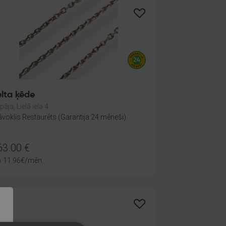
elta ķēde
pāja, Lielā iela 4
āvoklis Restaurēts (Garantija 24 mēneši)
63.00
€
o
11.96
€
/mēn.