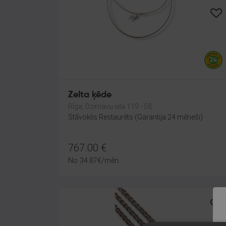
Zelta ķēde
Rīga, Dzirnavu iela 119 - 58
Stāvoklis Restaurēts (Garantija 24 mēneši)
767.00
€
No
34.87
€
/mēn.