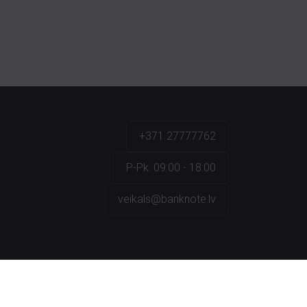
+371 27777762
P.-Pk. 09:00 - 18:00
veikals@banknote.lv
a