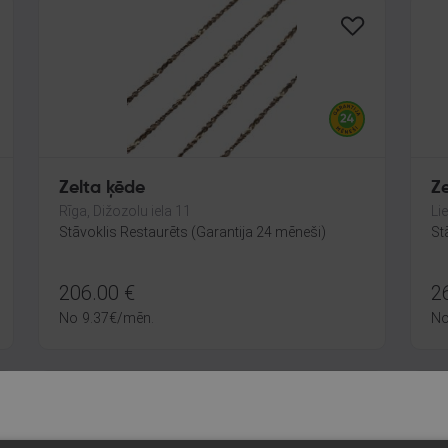
Zelta ķēde
Z
Rīga, Dižozolu iela 11
Lie
Stāvoklis Restaurēts (Garantija 24 mēneši)
St
206.00
€
2
No
9.37
€
/mēn.
N