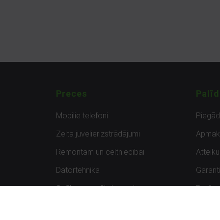
Preces
Palīd
Mobilie telefoni
Piegā
Zelta juvelierizstrādājumi
Apmak
Remontam un celtniecībai
Atteik
Datortehnika
Garanti
Spēles un spēļu konsoles
Preču 
Planšetdatori
Atsau