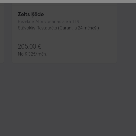
Zelts Ķēde
Rēzekne, Atbrīvošanas aleja 119
Stāvoklis Restaurēts (Garantija 24 mēneši)
205.00
€
No
9.32
€
/mēn.