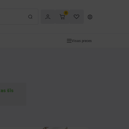
0
Visas preces
tas šīs