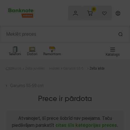
0
Telefoni
Datori
Remontam
Katalogs
Sākums
Zelta juvelierizs
Ķēdes
Garums 55-59
Zelta ķēde
trādājumi
cm
Garums 55-59 cm
Prece ir pārdota
Atvainojiet, šī prece šobrīd nav pieejama. Taču
piedāvājam parskatīt
citas šīs kategorijas preces.