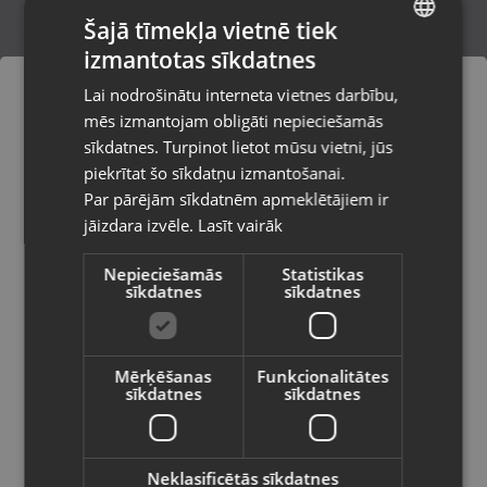
Šajā tīmekļa vietnē tiek
izmantotas sīkdatnes
LATVIAN
Zelts Ķēde
Lai nodrošinātu interneta vietnes darbību,
Rīga, Melnsila iela 22
RUSSIAN
mēs izmantojam obligāti nepieciešamās
Stāvoklis Restaurēts (Garantija 24 mēneši)
LITHUANIAN
sīkdatnes. Turpinot lietot mūsu vietni, jūs
Pasūtījumi tiks piegādāti uz
piekrītat šo sīkdatņu izmantošanai.
izvēlēto valsti
974.00
€
Par pārējām sīkdatnēm apmeklētājiem ir
No
44.28
€
/mēn.
jāizdara izvēle.
Lasīt vairāk
Vietnes saturs būs attēlots izvēlētajā
valodā
Nepieciešamās
Statistikas
sīkdatnes
sīkdatnes
Valsts
Mērķēšanas
Funkcionalitātes
sīkdatnes
sīkdatnes
Valoda
Latviešu / Latvian
Neklasificētās sīkdatnes
Zelts Ķēde