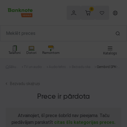
0
Telefoni
Datori
Remontam
Katalogs
Sākum
TV un audio te
Audio tehnik
Bezvadu skaļr
Gembird SPK-BT
s
hnika
a
uņi
-T
Bezvadu skaļruņi
Prece ir pārdota
Atvainojiet, šī prece šobrīd nav pieejama. Taču
piedāvājam parskatīt
citas šīs kategorijas preces.