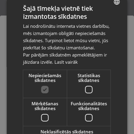
Šajā tīmekļa vietnē tiek
izmantotas sīkdatnes
LATVIAN
Sony SRS-XB22
Lai nodrošinātu interneta vietnes darbību,
Jūrmala, Ventspils šos. 32
RUSSIAN
mēs izmantojam obligāti nepieciešamās
Stāvoklis Ilgstoši lietots (Garantija 14 dienas)
LITHUANIAN
sīkdatnes. Turpinot lietot mūsu vietni, jūs
Pasūtījumi tiks piegādāti uz
piekrītat šo sīkdatņu izmantošanai.
izvēlēto valsti
Par pārējām sīkdatnēm apmeklētājiem ir
27.00
€
jāizdara izvēle.
Lasīt vairāk
Vietnes saturs būs attēlots izvēlētajā
valodā
Nepieciešamās
Statistikas
sīkdatnes
sīkdatnes
Valsts
Mērķēšanas
Funkcionalitātes
sīkdatnes
sīkdatnes
Valoda
Latviešu / Latvian
Neklasificētās sīkdatnes
Harman Kardon Onyx Studio 9