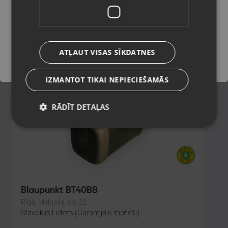
Rīga, Latgales iela 243
Stāvoklis Mazlietots (Garantija 12 mēneši)
Saglabāt
180.00
€
ATĻAUT VISAS SĪKDATNES
No
8.18
€
/mēn.
IZMANTOT TIKAI NEPIECIEŠAMĀS
RĀDĪT DETAĻAS
Blaupunkt BT40BB
Rīga, Melnsila iela 22
Stāvoklis Lietots (Garantija 6 mēneši)