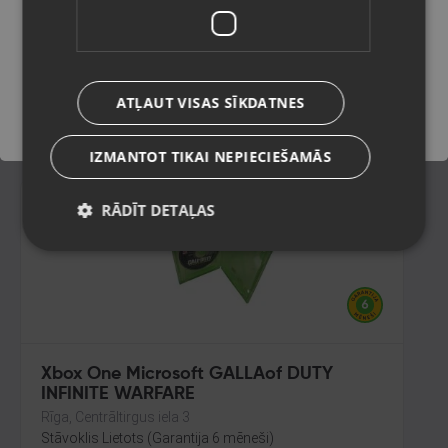
EDITION
Bauska, Salātu iela 29
Saglabāt
Stāvoklis Lietots (Garantija 6 mēneši)
ATĻAUT VISAS SĪKDATNES
8.00
€
IZMANTOT TIKAI NEPIECIEŠAMĀS
RĀDĪT DETAĻAS
Xbox One Microsoft GALLAof DUTY
INFINITE WARFARE
Rīga, Centrāltirgus iela 3
Stāvoklis Lietots (Garantija 6 mēneši)