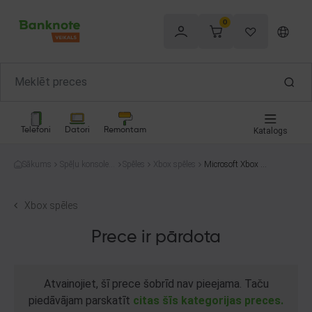
0
Telefoni
Datori
Remontam
Katalogs
Sākums
Spēļu konsoles
Spēles
Xbox spēles
Microsoft Xbox O
un spēles
ne Battlefield Har
dline
Xbox spēles
Prece ir pārdota
Atvainojiet, šī prece šobrīd nav pieejama. Taču
piedāvājam parskatīt
citas šīs kategorijas preces.