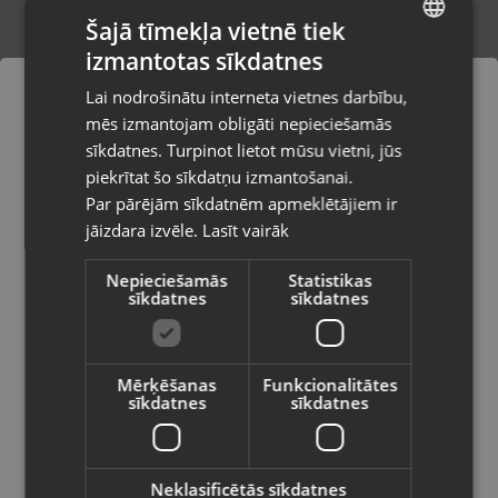
Šajā tīmekļa vietnē tiek
izmantotas sīkdatnes
LATVIAN
Spēļu disks Microsoft Xbox 360 Medal of
Lai nodrošinātu interneta vietnes darbību,
honor airborne
RUSSIAN
mēs izmantojam obligāti nepieciešamās
Valmiera, Rīgas iela 23
LITHUANIAN
Stāvoklis Lietots (Garantija 6 mēneši)
sīkdatnes. Turpinot lietot mūsu vietni, jūs
Pasūtījumi tiks piegādāti uz
piekrītat šo sīkdatņu izmantošanai.
izvēlēto valsti
Par pārējām sīkdatnēm apmeklētājiem ir
11.00
€
jāizdara izvēle.
Lasīt vairāk
Vietnes saturs būs attēlots izvēlētajā
valodā
Nepieciešamās
Statistikas
sīkdatnes
sīkdatnes
Valsts
Mērķēšanas
Funkcionalitātes
sīkdatnes
sīkdatnes
Valoda
Latviešu / Latvian
Neklasificētās sīkdatnes
Microsoft Xbox One FARCRY 4 LIMITED