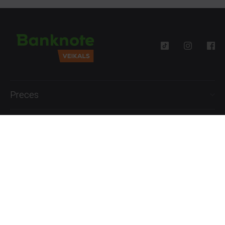
Preces
Palīdzība
Informācija
+371 27777762
P.-Pk. 09:00 - 18:00